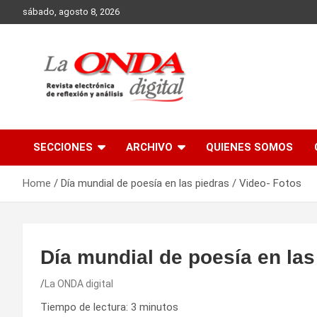
Skip
sábado, agosto 8, 2026
to
content
Revista electronica de reflexion y analisis
SECCIONES
ARCHIVO
QUIENES SOMOS
Home
Día mundial de poesía en las piedras / Video- Fotos
Día mundial de poesía en las
La ONDA digital
Tiempo de lectura:
3
minutos