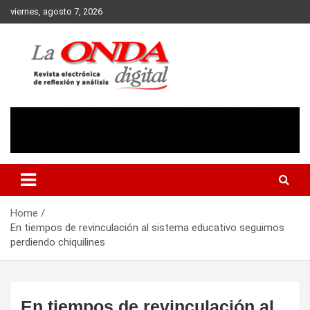
Skip
viernes, agosto 7, 2026
to
content
Revista electronica de reflexion y analisis
Home
En tiempos de revinculación al sistema educativo seguimos
perdiendo chiquilines
En tiempos de revinculación al