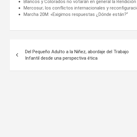
Blancos y Colorados no votarán en general la Rendición
Mercosur; los conflictos internacionales y reconfigur
Marcha 20M: «Exigimos respuestas ¿Dónde están?”
Navegación
Del Pequeño Adulto a la Niñez, abordaje del Trabajo
de
Infantil desde una perspectiva ética
entradas