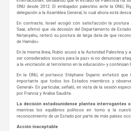
internacional», señalando que el estado de Palestina ha 
ONU desde 2012. El embajador palestino ante la ONU, Ri
delegación a la Asamblea General, lo cual ahora está desca
En contraste, Israel acogió con satisfacción la postura
Saar, afirmó que «la decisión del Departamento de Estado 
Netanyahu, reiteró su postura de larga data de que recono
de Hamás».
En la misma línea, Rubio acusó a la Autoridad Palestina y a
ser considerados socios para la paz» si no denuncian ataq
a la «incitación al terrorismo en la educación» y continúan l
En la ONU, el portavoz Stéphane Dujarric enfatizó qu
importante que todos los Estados miembros y observ
General». En particular, señaló, en vista de la sesión espe
por Francia y Arabia Saudita.
La decisión estadounidense plantea interrogantes s
mientras los equilibrios políticos en torno a la cues
reconocimiento de un Estado por parte de más países occid
Acción inaceptable