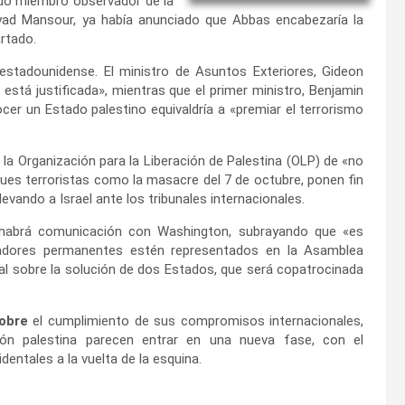
sido miembro observador de la
yad Mansour, ya había anunciado que Abbas encabezaría la
rtado.
 estadounidense. El ministro de Asuntos Exteriores, Gideon
está justificada», mientras que el primer ministro, Benjamin
cer un Estado palestino equivaldría a «premiar el terrorismo
 la Organización para la Liberación de Palestina (OLP) de «no
ues terroristas como la masacre del 7 de octubre, ponen fin
levando a Israel ante los tribunales internacionales.
e habrá comunicación con Washington, subrayando que «es
adores permanentes estén representados en la Asamblea
cial sobre la solución de dos Estados, que será copatrocinada
obre
el cumplimiento de sus compromisos internacionales,
tión palestina parecen entrar en una nueva fase, con el
entales a la vuelta de la esquina.