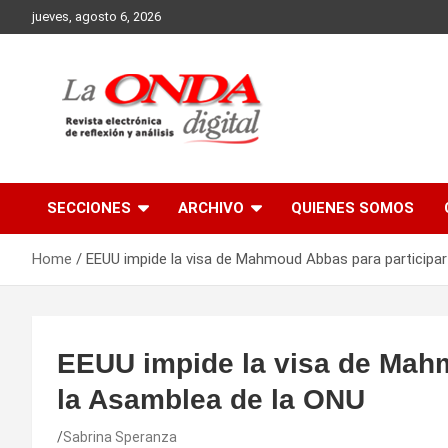
Skip
jueves, agosto 6, 2026
to
content
Revista electronica de reflexion y analisis
SECCIONES
ARCHIVO
QUIENES SOMOS
Home
EEUU impide la visa de Mahmoud Abbas para participar
EEUU impide la visa de Mahm
la Asamblea de la ONU
Sabrina Speranza