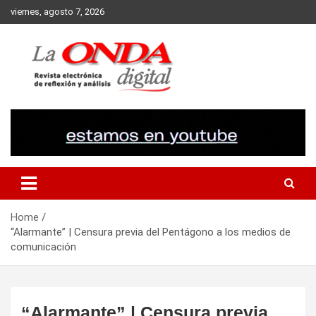
Skip
viernes, agosto 7, 2026
to
content
Revista electronica de reflexion y analisis
Home
“Alarmante” | Censura previa del Pentágono a los medios de
comunicación
“Alarmante” | Censura previa