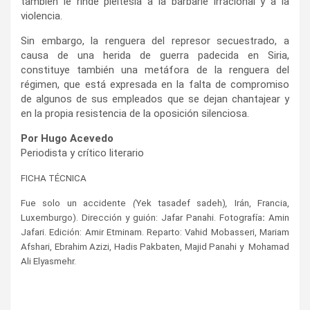
también le rinde pleitesía a la barbarie irracional y a la
violencia.
Sin embargo, la renguera del represor secuestrado, a
causa de una herida de guerra padecida en Siria,
constituye también una metáfora de la renguera del
régimen, que está expresada en la falta de compromiso
de algunos de sus empleados que se dejan chantajear y
en la propia resistencia de la oposición silenciosa.
Por Hugo Acevedo
Periodista y crítico literario
FICHA TÉCNICA
Fue solo un accidente
(
Yek tasadef sadeh)
,
Irán, Francia,
Luxemburgo).
Dirección y guión:
Jafar Panahi.
Fotografía
:
Amin
Jafari.
Edición:
Amir Etminam.
Reparto:
Vahid Mobasseri, Mariam
Afshari, Ebrahim Azizi, Hadis Pakbaten, Majid Panahi y Mohamad
Ali Elyasmehr.