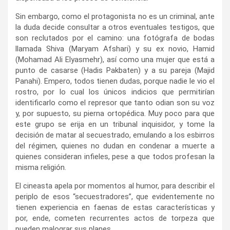
Sin embargo, como el protagonista no es un criminal, ante
la duda decide consultar a otros eventuales testigos, que
son reclutados por el camino: una fotógrafa de bodas
llamada Shiva (Maryam
Afshari) y su ex novio, Hamid
(Mohamad Ali Elyasmehr), así como una mujer que está a
punto de casarse (Hadis Pakbaten) y a su pareja (Majid
Panahi). Empero, todos tienen dudas, porque nadie le vio el
rostro, por lo cual los únicos indicios que permitirían
identificarlo como el represor que tanto odian son su voz
y, por supuesto, su pierna ortopédica. Muy poco para que
este grupo se erija en un tribunal inquisidor, y tome la
decisión de matar al secuestrado, emulando a los esbirros
del régimen, quienes no dudan en condenar a muerte a
quienes consideran infieles, pese a que todos profesan la
misma religión.
El cineasta apela por momentos al humor, para describir el
periplo de esos “secuestradores”, que evidentemente no
tienen experiencia en faenas de estas características y
por, ende, cometen recurrentes actos de torpeza que
pueden malograr sus planes.