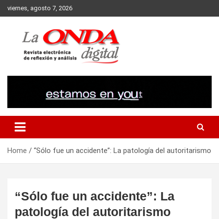
Skip
viernes, agosto 7, 2026
to
content
Revista electronica de reflexion y analisis
Home
“Sólo fue un accidente”: La patología del autoritarismo
“Sólo fue un accidente”: La
patología del autoritarismo