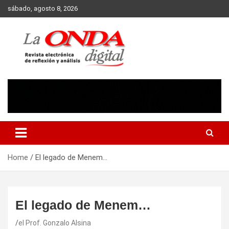
Skip
sábado, agosto 8, 2026
to
content
Revista electronica de reflexion y analisis
Home
El legado de Menem…
El legado de Menem…
el Prof. Gonzalo Alsina