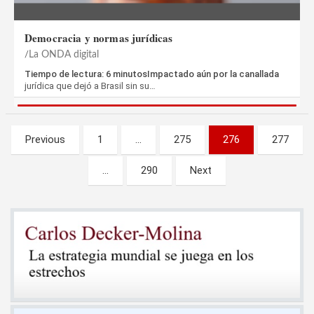
Democracia y normas jurídicas
La ONDA digital
Tiempo de lectura: 6 minutosImpactado aún por la canallada
jurídica que dejó a Brasil sin su…
Paginación
Previous
1
…
275
276
277
de
…
290
Next
entradas