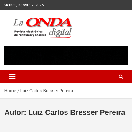
Skip
viernes, agosto 7, 2026
to
content
Revista electronica de reflexion y analisis
Home
Luiz Carlos Bresser Pereira
Autor:
Luiz Carlos Bresser Pereira