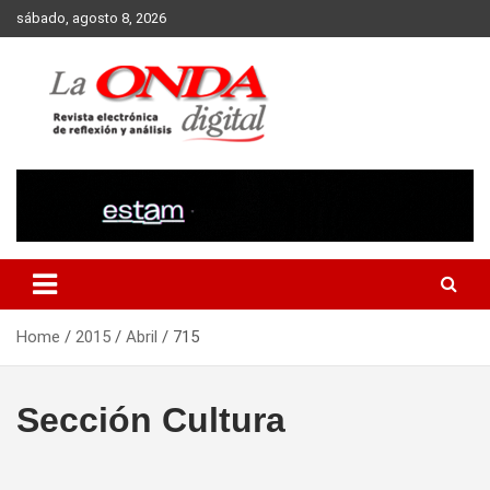
Skip
sábado, agosto 8, 2026
to
content
Revista electronica de reflexion y analisis
Home
2015
Abril
715