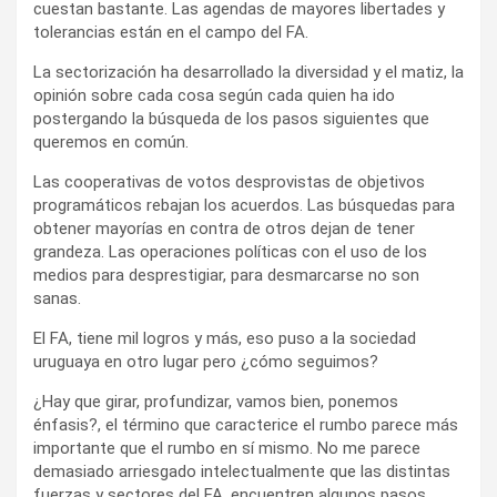
obtener mayorías en contra de otros dejan de tener
grandeza. Las operaciones políticas con el uso de los
medios para desprestigiar, para desmarcarse no son
sanas.
El FA, tiene mil logros y más, eso puso a la sociedad
uruguaya en otro lugar pero ¿cómo seguimos?
¿Hay que girar, profundizar, vamos bien, ponemos
énfasis?, el término que caracterice el rumbo parece más
importante que el rumbo en sí mismo. No me parece
demasiado arriesgado intelectualmente que las distintas
fuerzas y sectores del FA, encuentren algunos pasos
comunes a seguir y sabiendo cuales son, acordándolos,
entonces sí elegir a los más aptos, para un rumbo
específico.
La enunciación de este problema nos pone como dije en
un ejercicio de reflexión interesante, pero a cuatro meses
de las elecciones, tendremos que ir con lo que tenemos.
Tabaré–Sendic, es nuestra fórmula. Nadie podrá
desconocer la altísima aceptación con la que dejó su