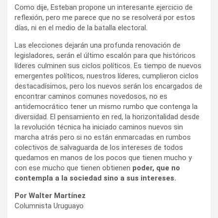
encontrar caminos comunes novedosos, no es
antidemocrático tener un mismo rumbo que contenga la
diversidad. El pensamiento en red, la horizontalidad desde
la revolución técnica ha iniciado caminos nuevos sin
marcha atrás pero si no están enmarcadas en rumbos
colectivos de salvaguarda de los intereses de todos
quedamos en manos de los pocos que tienen mucho y
con ese mucho que tienen obtienen
poder, que no
contempla a la sociedad sino a sus intereses.
Por Walter Martínez
Columnista Uruguayo
La ONDA digital Nº 679 (Síganos en
Twitter
)
(Síganos en
Twitter
y
Facebook
)
INGRESE AQUÍ POR MÁS CONTENIDOS EN PORTADA
Las notas aquí firmadas reflejan exclusivamente la opinión
de los autores.
Otros artículos del mismo autor: