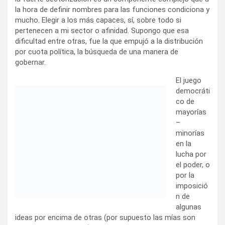
la hora de definir nombres para las funciones condiciona y
mucho. Elegir a los más capaces, sí, sobre todo si
pertenecen a mi sector o afinidad. Supongo que esa
dificultad entre otras, fue la que empujó a la distribución
por cuota política, la búsqueda de una manera de
gobernar.
El juego
democráti
co de
mayorías – minorías en la lucha por el poder, o por la
imposición de algunas ideas por encima de otras (por
supuesto las mías son mejores que las otras) nos ha ido
llevando a la pelea por el voto, ese voto de opinión, el que
incide en las encuestas primero y en el acto eleccionario
después, cuanto más legisladores tengo, más incidencia y
con ello la famosa cuota política hace lo suyo, mis votos
son tantos, por ende los espacios que merezco son …la
voluntad popular me avala. Con un agravante, en la medida
que el FA, llegó al gobierno y obtuvo mayorías, se
desplazó la lucha contra los partidos tradicionales, la de