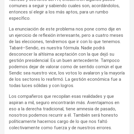
gestión presidencial. Es un buen antecedente. Tampoco
podemos dejar de valorar como de sentido común el que
Sendic sea nuestro vice, los votos lo avalaron y la mayoría
de los sectores lo reafirmó. La gestión económica fue a
todas luces sólidas y con logros.
Los compañeros que recopilan esas realidades y que
aspiran a mil, seguro encontrarán más. Aventajamos en
eso a la derecha tradicional, tiene amnesia de pasado,
nosotros podemos recurrir a él. También será honesto
políticamente hacernos cargo de lo que nos faltó
colectivamente como fuerza y de nuestros errores.
Como dije, Esteban propone un interesante ejercicio de
reflexión, pero me parece que no se resolverá por estos
días, ni en el medio de la batalla electoral.
Las elecciones dejarán una profunda renovación de
legisladores, serán el último escalón para que históricos
líderes culminen sus ciclos políticos. Es tiempo de nuevos
emergentes políticos, nuestros líderes, cumplieron ciclos
destacadísimos, pero los nuevos serán los encargados de