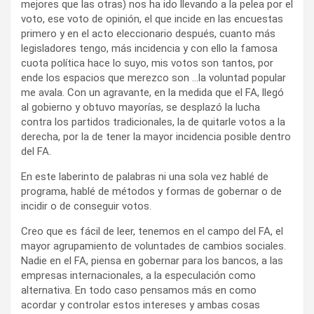
quitarle votos a la derecha, por la de tener la mayor
incidencia posible dentro del FA.
En este laberinto de palabras ni una sola vez hablé de
programa, hablé de métodos y formas de gobernar o de
incidir o de conseguir votos.
Creo que es fácil de leer, tenemos en el campo del FA, el
mayor agrupamiento de voluntades de cambios sociales.
Nadie en el FA, piensa en gobernar para los bancos, a las
empresas internacionales, a la especulación como
alternativa. En todo caso pensamos más en como
acordar y controlar estos intereses y ambas cosas
cuestan bastante. Las agendas de mayores libertades y
tolerancias están en el campo del FA.
La sectorización ha desarrollado la diversidad y el matiz, la
opinión sobre cada cosa según cada quien ha ido
postergando la búsqueda de los pasos siguientes que
queremos en común.
Las cooperativas de votos desprovistas de objetivos
programáticos rebajan los acuerdos. Las búsquedas para