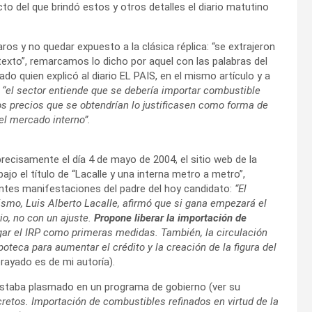
o del que brindó estos y otros detalles el diario matutino
claros y no quedar expuesto a la clásica réplica: “se extrajeron
exto”, remarcamos lo dicho por aquel con las palabras del
do quien explicó al diario EL PAIS, en el mismo artículo y a
:
“el sector entiende que se debería importar combustible
s precios que se obtendrían lo justificasen como forma de
el mercado interno”.
ecisamente el día 4 de mayo de 2004, el sitio web de la
bajo el título de “Lacalle y una interna metro a metro”,
entes manifestaciones del padre del hoy candidato:
“El
ismo, Luis Alberto Lacalle, afirmó que si gana empezará el
io, no con un ajuste.
Propone liberar la importación de
ar el IRP como primeras medidas. También, la circulación
poteca para aumentar el crédito y la creación de la figura del
rayado es de mi autoría).
o estaba plasmado en un programa de gobierno (ver su
retos. Importación de combustibles refinados en virtud de la