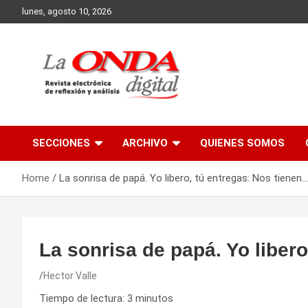
Skip
lunes, agosto 10, 2026
to
content
Revista electronica de reflexion y analisis
SECCIONES
ARCHIVO
QUIENES SOMOS
Home
La sonrisa de papá. Yo libero, tú entregas: Nos tienen…
La sonrisa de papá. Yo liber
Hector Valle
Tiempo de lectura:
3
minutos