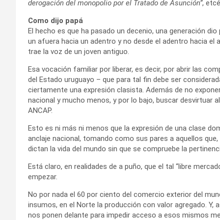
derogación del monopolio por el Tratado de Asunción”
, etcé
Como dijo papá
El hecho es que ha pasado un decenio, una generación dio 
un afuera hacia un adentro y no desde el adentro hacia el a
trae la voz de un joven antiguo.
Esa vocación familiar por liberar, es decir, por abrir las c
del Estado uruguayo – que para tal fin debe ser considerad
ciertamente una expresión clasista. Además de no exponer c
nacional y mucho menos, y por lo bajo, buscar desvirtuar al
ANCAP.
Esto es ni más ni menos que la expresión de una clase domi
anclaje nacional, tomando como sus pares a aquellos que, 
dictan la vida del mundo sin que se compruebe la pertinenci
Está claro, en realidades de a puño, que el tal “libre merc
empezar.
No por nada el 60 por ciento del comercio exterior del mund
insumos, en el Norte la producción con valor agregado. Y, a
nos ponen delante para impedir acceso a esos mismos merc