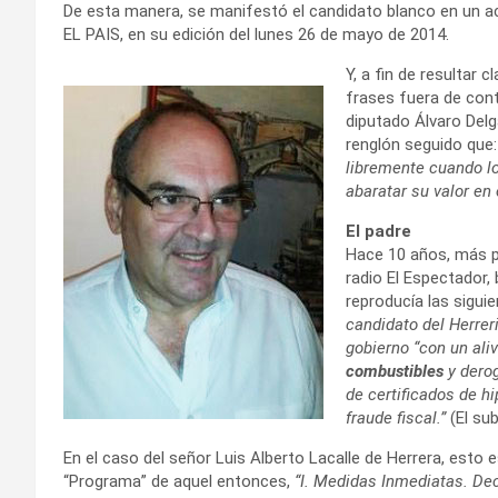
De esta manera, se manifestó el candidato blanco en un act
EL PAIS, en su edición del lunes 26 de mayo de 2014.
Y, a fin de resultar 
frases fuera de cont
diputado Álvaro Delga
renglón seguido que
libremente cuando lo
abaratar su valor en 
El padre
Hace 10 años, más pr
radio El Espectador, 
reproducía las sigui
candidato del Herrer
gobierno “con un aliv
combustibles
y derog
de certificados de hi
fraude fiscal.”
(El sub
En el caso del señor Luis Alberto Lacalle de Herrera, est
“Programa” de aquel entonces,
“I. Medidas Inmediatas. Dec