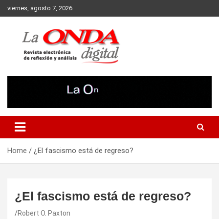
Skip
viernes, agosto 7, 2026
to
content
Revista electronica de reflexion y analisis
Home
¿El fascismo está de regreso?
¿El fascismo está de regreso?
Robert O. Paxton