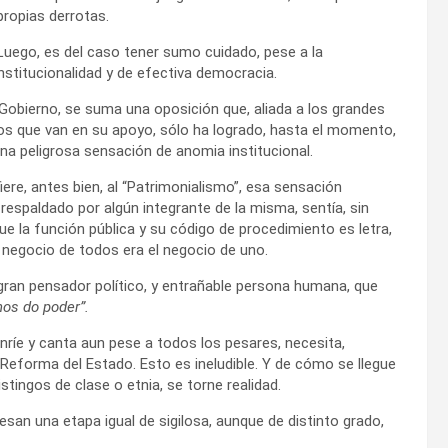
ropias derrotas.
 Luego, es del caso tener sumo cuidado, pese a la
nstitucionalidad y de efectiva democracia.
 Gobierno, se suma una oposición que, aliada a los grandes
s que van en su apoyo, sólo ha logrado, hasta el momento,
a peligrosa sensación de anomia institucional.
iere, antes bien, al “Patrimonialismo”, esa sensación
 respaldado por algún integrante de la misma, sentía, sin
que la función pública y su código de procedimiento es letra,
el negocio de todos era el negocio de uno.
ran pensador político, y entrañable persona humana, que
os do poder”.
nríe y canta aun pese a todos los pesares, necesita,
eforma del Estado. Esto es ineludible. Y de cómo se llegue
istingos de clase o etnia, se torne realidad.
san una etapa igual de sigilosa, aunque de distinto grado,