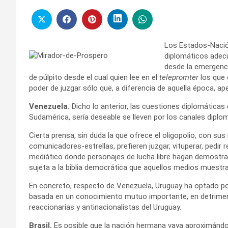
Los Estados-Nación
diplomáticos adecu
desde la emergenci
de púlpito desde el cual quien lee en el
telepromter
los que 
poder de juzgar sólo que, a diferencia de aquella época, a
Venezuela.
Dicho lo anterior, las cuestiones diplomáticas
Sudamérica, sería deseable se lleven por los canales diplo
Cierta prensa, sin duda la que ofrece el oligopolio, con s
comunicadores-estrellas, prefieren juzgar, vituperar, pedir 
mediático donde personajes de lucha libre hagan demostra
sujeta a la biblia democrática que aquellos medios muestra
En concreto, respecto de Venezuela, Uruguay ha optado por
basada en un conocimiento mutuo importante, en detrimen
reaccionarias y antinacionalistas del Uruguay.
Brasil.
Es posible que la nación hermana vaya aproximándos