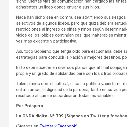
signo. Ciertas vías de comunicación han cargado las tintas c
adherentes un liceo donde enviar a sus hijos.
Nada han dicho sea en contra, sea advirtiendo sus riesgos
selectivos de algunos liceos, pero que quizá debiera estud
restricciones al ingreso de niñas y niños según determina
vicios de los lobbies continúan casi que inalterables mien
vez más exigente y participativa.
Así, todo Gobierno que tenga oído para escucharla, debe sa
estrategias para conducir la Nación a mejores destinos, po
Esto debe suceder en diversos planos que al final conjuga
propia y un grado de solidaridad para con los otros prob
Tales planos son: el cultural, el socio político y, ciertame
enfatizamos, la dignidad de la persona, tanto en su vida p
resultado al que se subordinarán todas las variables.
Por Próspero
La ONDA digital Nº 709 (Síganos en
Twitter
y
facebo
(Síganos en
Twitter
y
Facebook
)