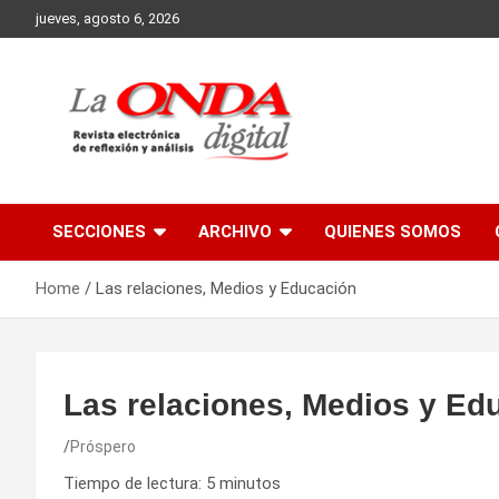
Skip
jueves, agosto 6, 2026
to
content
Revista electronica de reflexion y analisis
SECCIONES
ARCHIVO
QUIENES SOMOS
Home
Las relaciones, Medios y Educación
Las relaciones, Medios y Ed
Próspero
Tiempo de lectura:
5
minutos