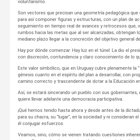
voluntarismo.
Son vectores que precisan una geometría pedagógica que el
para así componer figuras y estructuras, con un plan de 
seguimiento en tiempo real de avances y retrocesos que, vi
rumbos hacia las metas que al ser alcanzadas, obtengan los
mediano plazo llegar a la concreción del objetivo general de
Hay por dónde comenzar: Hay luz en el túnel. La dio el pres
con discreción, contundencia y claro conocimiento de lo qu
Este valor simbólico, que en Uruguay cubre plenamente la “
génesis cuanto en el espíritu del plan a desarrollar, con p
camino correcto y trascendente de dotar a la Educación en 
Así, se estará sincerando un pueblo con sus gobernantes, e
quiere llevar adelante una democracia participativa.
¡Qué hemos tenido hasta ahora y desde antes de la dictadu
para su chacra, su “lugar”, en la sociedad y ni consideran el
él conjugar esfuerzos.
Veamos, sino, cómo se vienen tratando cuestiones inherent