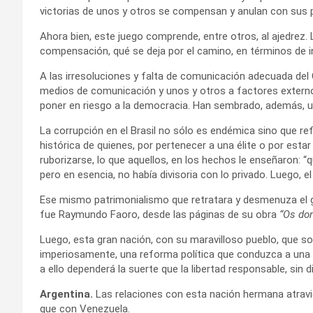
victorias de unos y otros se compensan y anulan con sus p
Ahora bien, este juego comprende, entre otros, al ajedrez.
compensación, qué se deja por el camino, en términos de i
A las irresoluciones y falta de comunicación adecuada del
medios de comunicación y unos y otros a factores externo
poner en riesgo a la democracia. Han sembrado, además, un
La corrupción en el Brasil no sólo es endémica sino que ref
histórica de quienes, por pertenecer a una élite o por estar
ruborizarse, lo que aquellos, en los hechos le enseñaron: “
pero en esencia, no había divisoria con lo privado. Luego, 
Ese mismo patrimonialismo que retratara y desmenuza el g
fue Raymundo Faoro, desde las páginas de su obra
“Os don
Luego, esta gran nación, con su maravilloso pueblo, que so
imperiosamente, una reforma política que conduzca a una R
a ello dependerá la suerte que la libertad responsable, sin d
Argentina.
Las relaciones con esta nación hermana atravie
que con Venezuela.