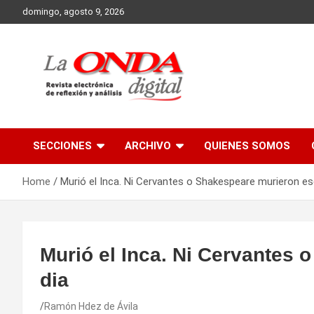
Skip
domingo, agosto 9, 2026
to
content
Revista electronica de reflexion y analisis
SECCIONES
ARCHIVO
QUIENES SOMOS
Home
Murió el Inca. Ni Cervantes o Shakespeare murieron es
Murió el Inca. Ni Cervantes
dia
Ramón Hdez de Ávila