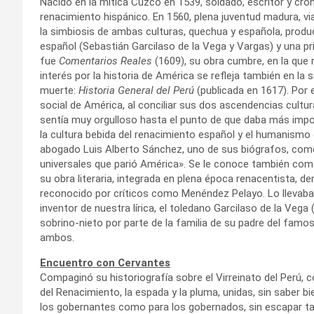
Nacido en la mítica Cuzco en 1539, soldado, escritor y cro
renacimiento hispánico. En 1560, plena juventud madura, vi
la simbiosis de ambas culturas, quechua y española, produ
español (Sebastián Garcilaso de la Vega y Vargas) y una pri
fue
Comentarios Reales
(1609), su obra cumbre, en la que re
interés por la historia de América se refleja también en l
muerte:
Historia General del Perú
(publicada en 1617). Por e
social de América, al conciliar sus dos ascendencias cultura
sentía muy orgulloso hasta el punto de que daba más imp
la cultura bebida del renacimiento español y el humanismo 
abogado Luis Alberto Sánchez, uno de sus biógrafos, como
universales que parió América». Se le conoce también como
su obra literaria, integrada en plena época renacentista, 
reconocido por críticos como Menéndez Pelayo. Lo llevaba 
inventor de nuestra lírica, el toledano Garcilaso de la Vega 
sobrino-nieto por parte de la familia de su padre del famo
ambos.
Encuentro con Cervantes
Compaginó su historiografía sobre el Virreinato del Perú, 
del Renacimiento, la espada y la pluma, unidas, sin saber bi
los gobernantes como para los gobernados, sin escapar t