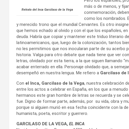
Pero los españoles, pro
más o de menos, y fijam
Retrato del Inca Garcilaso de la Vega
conmemoración, debemo
como los nombrados. E
y merecido trono que el mundial Cervantes. Es otro insign
que hemos echado al olvido y con el que los españoles, en 
deuda. Habría que copiar y mantener este triduo literario 
latinoamericanos, que, luego de la colonización, tantos bi
no les permitimos que nos inocularan parte de su acerbo 
historia. Valga para otro debate que nada tiene que ver co
letras, olvidado por esta tierra, a la que siguen llamando “
acabar enterrado en ella. Personaje olvidado que, a semejanz
desempeñó en nuestra lengua. Me refiero a
Garcilaso de 
Con
el Inca, Garcilaso de la Vega
, nuestra celebración d
entre los actos a celebrar en España, en los que a menudo
hermanos este gran hombre de letras se recuerda y se cel
fue. Digno de formar parte, además, por su vida, obra y mu
porque si alguien murió en esa fecha coincidente con la de 
humanista, poeta, escritor y guerrero.
GARCILASO DE LA VEGA,
EL INCA