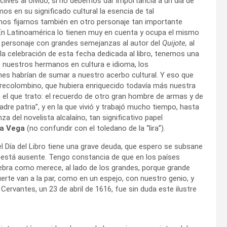
clives al olvido, si no debemos dar importancia a un día de
os en su significado cultural la esencia de tal
s fijarnos también en otro personaje tan importante
n Latinoamérica lo tienen muy en cuenta y ocupa el mismo
e personaje con grandes semejanzas al autor del
Quijote,
al
la celebración de esta fecha dedicada al libro, tenemos una
de nuestros hermanos en cultura e idioma, los
enes habrían de sumar a nuestro acerbo cultural. Y eso que
precolombino, que hubiera enriquecido todavía más nuestra
n el que trato: el recuerdo de otro gran hombre de armas y de
madre patria”, y en la que vivió y trabajó mucho tiempo, hasta
a del novelista alcalaíno, tan significativo papel
la Vega
(no confundir con el toledano de la “lira”).
el Día del Libro tiene una grave deuda, que espero se subsane
 está ausente. Tengo constancia de que en los países
ebra como merece, al lado de los grandes, porque grande
erte van a la par, como en un espejo, con nuestro genio, y
Cervantes, un 23 de abril de 1616, fue sin duda este ilustre