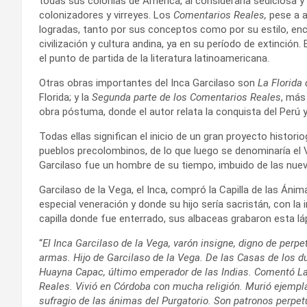
todas sus colonias de América, al considerarla sediciosa 
colonizadores y virreyes. Los
Comentarios Reales,
pese a a
logradas, tanto por sus conceptos como por su estilo, enc
civilización y cultura andina, ya en su período de extinci
el punto de partida de la literatura latinoamericana.
Otras obras importantes del Inca Garcilaso son
La Florida 
Florida; y la
Segunda parte de los Comentarios Reales
, má
obra póstuma, donde el autor relata la conquista del Perú y e
Todas ellas significan el inicio de un gran proyecto histori
pueblos precolombinos, de lo que luego se denominaría el V
Garcilaso fue un hombre de su tiempo, imbuido de las nue
Garcilaso de la Vega, el Inca, compró la Capilla de las Áni
especial veneración y donde su hijo sería sacristán, con la 
capilla donde fue enterrado, sus albaceas grabaron esta lá
“
El Inca Garcilaso de la Vega, varón insigne, digno de perpe
armas. Hijo de Garcilaso de la Vega. De las Casas de los d
Huayna Capac, último emperador de las Indias. Comentó La
Reales. Vivió en Córdoba con mucha religión. Murió ejemplar
sufragio de las ánimas del Purgatorio. Son patronos perpet