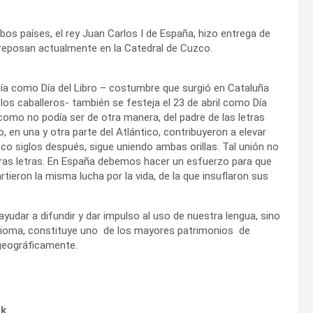
os países, el rey Juan Carlos I de España, hizo entrega de
 reposan actualmente en la Catedral de Cuzco.
día como Día del Libro – costumbre que surgió en Cataluña
 los caballeros- también se festeja el 23 de abril como Día
como no podía ser de otra manera, del padre de las letras
 en una y otra parte del Atlántico, contribuyeron a elevar
inco siglos después, sigue uniendo ambas orillas. Tal unión no
tras letras. En España debemos hacer un esfuerzo para que
tieron la misma lucha por la vida, de la que insuflaron sus
dar a difundir y dar impulso al uso de nuestra lengua, sino
 idioma, constituye uno de los mayores patrimonios de
 geográficamente.
ok