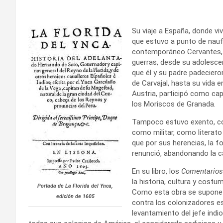
Su viaje a España, donde viv
que estuvo a punto de naufr
contemporáneo Cervantes, co
guerras, desde su adolescen
que él y su padre padeciero
de Carvajal, hasta su vida 
Austria, participó como capi
los Moriscos de Granada.
Tampoco estuvo exento, 
como militar, como literat
que por sus herencias, la fo
renunció, abandonando la car
En su libro, los
Comentarios 
la historia, cultura y cost
Portada de La Florida del Ynca,
Como esta obra se supone q
edición de 1605
contra los colonizadores esp
levantamiento del jefe indi