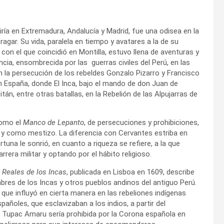
iría en Extremadura, Andalucía y Madrid, fue una odisea en la
agar. Su vida, paralela en tiempo y avatares a la de su
n el que coincidió en Montilla, estuvo llena de aventuras y
cia, ensombrecida por las guerras civiles del Perú, en las
n la persecución de los rebeldes Gonzalo Pizarro y Francisco
en España, donde El Inca, bajo el mando de don Juan de
tán, entre otras batallas, en la Rebelión de las Alpujarras de
como el
Manco de Lepanto
, de persecuciones y prohibiciones,
o y como mestizo. La diferencia con Cervantes estriba en
rtuna le sonrió, en cuanto a riqueza se refiere, a la que
rera militar y optando por el hábito religioso.
Reales de los Incas
, publicada en Lisboa en 1609, describe
umbres de los Incas y otros pueblos andinos del antiguo Perú.
ue influyó en cierta manera en las rebeliones indígenas
añoles, que esclavizaban a los indios, a partir del
o Tupac Amaru sería prohibida por la Corona española en