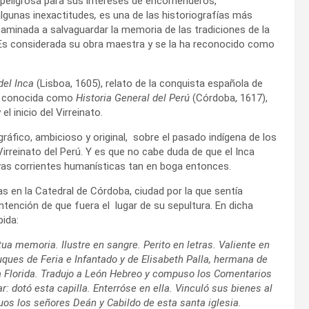
y peligrosa para sus intereses de encomenderos,
lgunas inexactitudes
,
es una de las historiografías más
aminada a salvaguardar la memoria de las tradiciones de la
ón. Es considerada su obra maestra y se la ha reconocido como
del Inca
(Lisboa, 1605), relato de la conquista española de
s conocida como
Historia General del Perú
(Córdoba, 1617),
l inicio del Virreinato.
ográfico, ambicioso y original, sobre el pasado indígena de los
irreinato del Perú. Y es que no cabe duda de que el Inca
vas corrientes humanísticas tan en boga entonces.
mas en la Catedral de Córdoba, ciudad por la que sentía
intención de que fuera el lugar de su sepultura. En dicha
pida:
tua memoria. Ilustre en sangre. Perito en letras. Valiente en
uques de Feria e Infantado y de Elisabeth Palla, hermana de
 Florida. Tradujo a León Hebreo y compuso los Comentarios
: dotó esta capilla. Enterróse en ella. Vinculó sus bienes al
uos los señores Deán y Cabildo de esta santa iglesia.