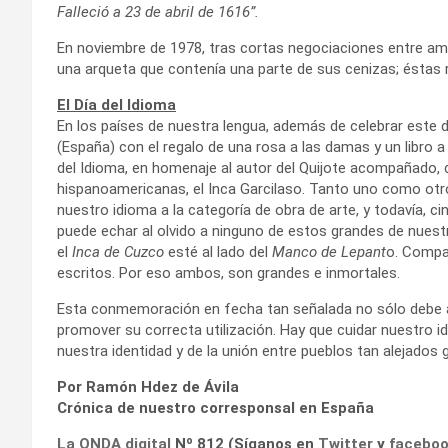
Falleció a 23 de abril de 1616”.
En noviembre de 1978, tras cortas negociaciones entre amb
una arqueta que contenía una parte de sus cenizas; éstas
El Día del Idioma
En los países de nuestra lengua, además de celebrar este 
(España) con el regalo de una rosa a las damas y un libro a
del Idioma, en homenaje al autor del Quijote acompañado, 
hispanoamericanas, el Inca Garcilaso. Tanto uno como otro,
nuestro idioma a la categoría de obra de arte, y todavía, c
puede echar al olvido a ninguno de estos grandes de nues
el
Inca de Cuzco
esté al lado del
Manco de Lepant
o. Compar
escritos. Por eso ambos, son grandes e inmortales.
Esta conmemoración en fecha tan señalada no sólo debe ayu
promover su correcta utilización. Hay que cuidar nuestro
nuestra identidad y de la unión entre pueblos tan alejados
Por Ramón Hdez de Ávila
Crónica de nuestro corresponsal en España
La ONDA digital
Nº 812 (Síganos en
Twitter
y
facebo