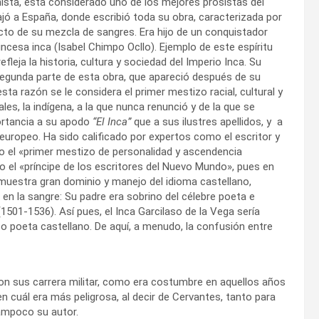
nista, está considerado uno de los mejores prosistas del
ajó a España, donde escribió toda su obra, caracterizada por
cto de su mezcla de sangres. Era hijo de un conquistador
ncesa inca (Isabel Chimpo Ocllo). Ejemplo de este espíritu
fleja la historia, cultura y sociedad del Imperio Inca. Su
a segunda parte de esta obra, que apareció después de su
sta razón se le considera el primer mestizo racial, cultural y
les, la indígena, a la que nunca renunció y de la que se
ortancia a su apodo
“El Inca”
que a sus ilustres apellidos, y a
europeo. Ha sido calificado por expertos como el escritor y
 el «primer mestizo de personalidad y ascendencia
 el «príncipe de los escritores del Nuevo Mundo», pues en
demuestra gran dominio y manejo del idioma castellano,
en la sangre: Su padre era sobrino del célebre poeta e
(1501-1536). Así pues, el Inca Garcilaso de la Vega sería
so poeta castellano. De aquí, a menudo, la confusión entre
con sus carrera militar, como era costumbre en aquellos años
en cuál era más peligrosa, al decir de Cervantes, tanto para
ampoco su autor.