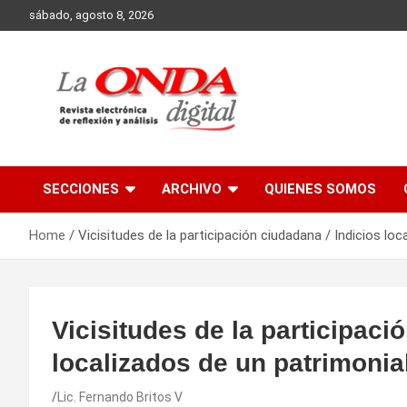
Skip
sábado, agosto 8, 2026
to
content
Revista electronica de reflexion y analisis
SECCIONES
ARCHIVO
QUIENES SOMOS
Home
Vicisitudes de la participación ciudadana / Indicios lo
Vicisitudes de la participaci
localizados de un patrimonia
Lic. Fernando Britos V