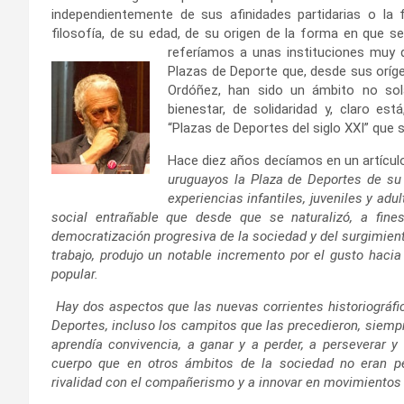
independientemente de sus afinidades partidarias o la 
filosofía, de su edad, de su origen de la forma en que s
referíamos a
unas instituciones muy q
Plazas de Deporte que, desde sus oríge
Ordóñez, han sido un ámbito no sol
bienestar, de solidaridad y, claro es
“Plazas de Deportes del siglo XXI” que 
Hace diez años decíamos en un artícul
uruguayos la Plaza de Deportes de su 
experiencias infantiles, juveniles y a
social entrañable que desde que se naturalizó, a fine
democratización progresiva de la sociedad y del surgimient
trabajo, produjo un notable incremento por el gusto hacia 
popular.
Hay dos aspectos que las nuevas corrientes historiográfi
Deportes, incluso los campitos que las precedieron, siempre 
aprendía convivencia, a ganar y a perder, a perseverar y 
cuerpo que en otros ámbitos de la sociedad no eran pe
rivalidad con el compañerismo y a innovar en movimientos