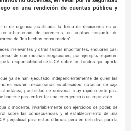
onarios no docentes, en velar por la seguridad
uego en una rendición de cuentas pública y
r o de urgencia justificada, la toma de decisiones es un
 un intercambio de pareceres, un análisis conjunto de
 expresa de “los hechos consumados”.
veces irrelevantes y otras tantas importantes, encubren casi
preso de que muchas erogaciones, por ejemplo, requieren
e la responsabilidad de la CA sobre los fondos que aporta
 que ya se han ejecutado, independientemente de quien las
nores existen mecanismos establecidos: dotación de caja
nstantánea, posibilidad de convocar muy rápidamente para
be hacerse para enfrentar una emergencia o un imprevisto.
a o inocente, invariablemente son ejercicios de poder, de
trol sobre las consecuencias y el establecimiento de una
A perjudicial para estos últimos, pero en definitiva para la