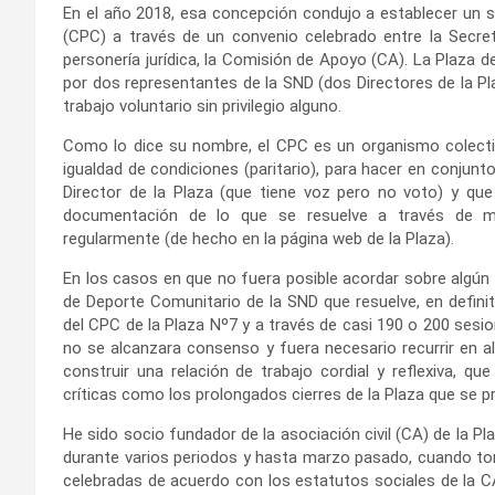
En el año 2018, esa concepción condujo a establecer un s
(CPC) a través de un convenio celebrado entre la Secret
personería jurídica, la Comisión de Apoyo (CA). La Plaza 
por dos representantes de la SND (dos Directores de la Pl
trabajo voluntario sin privilegio alguno.
Como lo dice su nombre, el CPC es un organismo colectiv
igualdad de condiciones (paritario), para hacer en conjunt
Director de la Plaza (que tiene voz pero no voto) y que
documentación de lo que se resuelve a través de m
regularmente (de hecho en la página web de la Plaza).
En los casos en que no fuera posible acordar sobre algún 
de Deporte Comunitario de la SND que resuelve, en defini
del CPC de la Plaza Nº7 y a través de casi 190 o 200 ses
no se alcanzara consenso y fuera necesario recurrir en a
construir una relación de trabajo cordial y reflexiva, q
críticas como los prolongados cierres de la Plaza que se p
He sido socio fundador de la asociación civil (CA) de la P
durante varios periodos y hasta marzo pasado, cuando tom
celebradas de acuerdo con los estatutos sociales de la