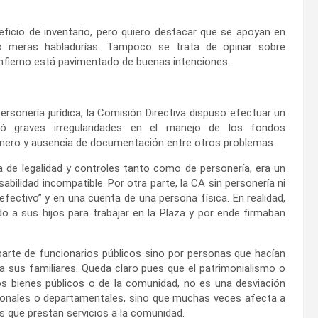
icio de inventario, pero quiero destacar que se apoyan en
o meras habladurías. Tampoco se trata de opinar sobre
infierno está pavimentado de buenas intenciones.
sonería jurídica, la Comisión Directiva dispuso efectuar un
ojó graves irregularidades en el manejo de los fondos
dinero y ausencia de documentación entre otros problemas.
a de legalidad y controles tanto como de personería, era un
abilidad incompatible. Por otra parte, la CA sin personería ni
efectivo” y en una cuenta de una persona física. En realidad,
 a sus hijos para trabajar en la Plaza y por ende firmaban
parte de funcionarios públicos sino por personas que hacían
a sus familiares. Queda claro pues que el patrimonialismo o
los bienes públicos o de la comunidad, no es una desviación
ionales o departamentales, sino que muchas veces afecta a
es que prestan servicios a la comunidad.