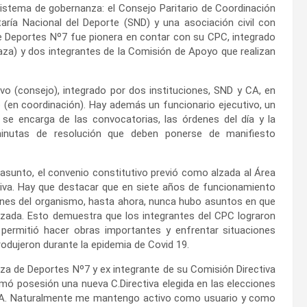
istema de gobernanza: el Consejo Paritario de Coordinación
aría Nacional del Deporte (SND) y una asociación civil con
de Deportes Nº7 fue pionera en contar con su CPC, integrado
aza) y dos integrantes de la Comisión de Apoyo que realizan
o (consejo), integrado por dos instituciones, SND y CA, en
o (en coordinación). Hay además un funcionario ejecutivo, un
 se encarga de las convocatorias, las órdenes del día y la
inutas de resolución que deben ponerse de manifiesto
asunto, el convenio constitutivo previó como alzada al Área
tiva. Hay que destacar que en siete años de funcionamiento
iones del organismo, hasta ahora, nunca hubo asuntos en que
lzada. Esto demuestra que los integrantes del CPC lograron
ue permitió hacer obras importantes y enfrentar situaciones
rodujeron durante la epidemia de Covid 19.
laza de Deportes Nº7 y ex integrante de su Comisión Directiva
ó posesión una nueva C.Directiva elegida en las elecciones
 CA. Naturalmente me mantengo activo como usuario y como