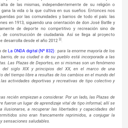
falta de las mismas, independientemente de su religión o
e gana la vida o la que cultiva en sus sueños. Entonces nos
ueridas por las comunidades y barrios de todo el país: las
nes en 1913, siguiendo una orientación de don José Batlle y
amente de deporte no competitivo y recreación sino de
tá, de construcción de ciudadanía. Así se llega al proyecto
[i]
se desarrolla desde el año 2012
.
o de
La ONDA digital (Nº 832)
: p
ara la enorme mayoría de los
barrio, de su ciudad o de su pueblo está incorporada a las
dultas. Las Plazas de Deportes, en si mismas son un fenómeno
s del siglo XIX y principios del XX, en el marco de una
o del tiempo libre a resultas de los cambios en el mundo del
las actividades deportivas y recreativas de tipo colectivo y
cas recién empiezan a considerar. Por un lado, las Plazas de
fueron un lugar de aprendizaje vital de tipo informal; allí se
a ilusionarse, a recuperar las libertades y capacidades del
rmitidos sino eran francamente reprimidos, a conjugar la
 y sensaciones saludables.