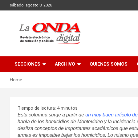
Skip
sábado, agosto 8, 2026
to
content
Revista electronica de reflexion y analisis
SECCIONES
ARCHIVO
QUIENES SOMOS
Home
Tiempo de lectura:
4
minutos
Esta columna surge a partir de
un muy buen artículo de
habla de los homicidios de Montevideo y la incidencia
desliza conceptos de importantes académicos que estud
armas es imposible bajar los homicidios. Lo mismo que