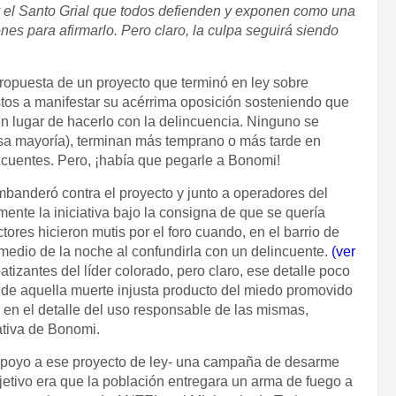
el Santo Grial que todos defienden y exponen como una
es para afirmarlo. Pero claro, la culpa seguirá siendo
propuesta de un proyecto que terminó en ley sobre
tos a manifestar su acérrima oposición sosteniendo que
en lugar de hacerlo con la delincuencia. Ninguno se
sa mayoría), terminan más temprano o más tarde en
ncuentes. Pero, ¡había que pegarle a Bonomi!
banderó contra el proyecto y junto a operadores del
mente la iniciativa bajo la consigna de que se quería
res hicieron mutis por el foro cuando, en el barrio de
medio de la noche al confundirla con un delincuente.
(ver
tizantes del líder colorado, pero claro, ese detalle poco
de aquella muerte injusta producto del miedo promovido
 en el detalle del uso responsable de las mismas,
ativa de Bonomi.
apoyo a ese proyecto de ley- una campaña de desarme
bjetivo era que la población entregara un arma de fuego a