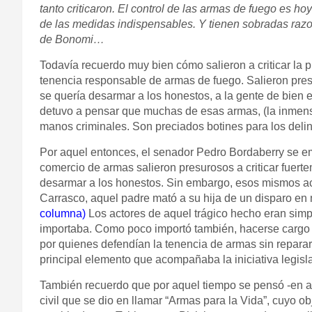
tanto criticaron. El control de las armas de fuego es
hoy
de las medidas indispensables. Y tienen sobradas razon
de Bonomi…
Todavía recuerdo muy bien cómo salieron a criticar la 
tenencia responsable de armas de fuego. Salieron pres
se quería desarmar a los honestos, a la gente de bien 
detuvo a pensar que muchas de esas armas,
(la inmen
manos criminales. Son preciados botines para los deli
Por aquel entonces, el senador Pedro Bordaberry se em
comercio de armas salieron presurosos a criticar fuerte
desarmar a los honestos. Sin embargo, esos mismos acto
Carrasco, aquel padre mató a su hija de un disparo en 
columna
)
Los actores de aquel trágico hecho eran simpa
importaba. Como poco importó también, hacerse cargo 
por quienes defendían la tenencia de armas sin reparar
principal elemento que acompañaba la iniciativa legisl
También recuerdo que por aquel tiempo se pensó -en 
civil que se dio en llamar “Armas para la Vida”, cuyo o