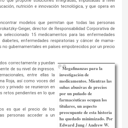
cro que propone soluciones integradas, impulsadas a nivel
ucación, nutrición e innovación tecnológica, y que opera en
 encontrar modelos que permitan que todas las personas
okatzky-Geiger, director de Responsabilidad Corporativa de
 ha seleccionado 15 medicamentos para las enfermedades
 diabetes, enfermedades respiratorias y cáncer de mama-
nes no gubernamentales en países empobrecidos por un precio
cados correctamente y puedan
Megafinanzas para la
ente de su nivel de ingresos.
investigación de
nacionales, entre ellas la
medicamentos. Mientras las
una Roja, así como voces del
subas abusivas de precios
co y privado se reunieron en
s retos pendientes en lo que
por un puñado de
farmacéuticas ocupan los
titulares, un aspecto
tos es que el precio de los
preocupante de esta historia
has personas acceder a un
ha quedado minimizado. Por
Edward Jung / Andrew W.