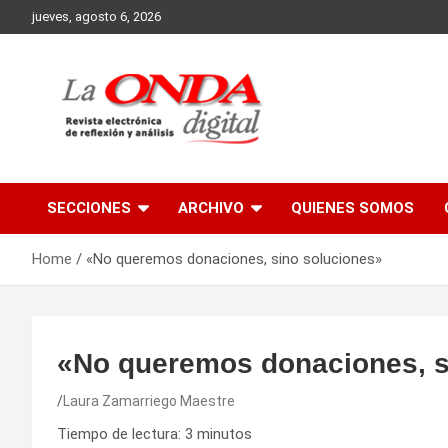
Skip
jueves, agosto 6, 2026
to
content
Revista electronica de reflexion y analisis
SECCIONES
ARCHIVO
QUIENES SOMOS
Home
«No queremos donaciones, sino soluciones»
«No queremos donaciones, s
Laura Zamarriego Maestre
Tiempo de lectura:
3
minutos