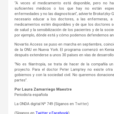
“A veces el medicamento está disponible, pero no hay
suficientes médicos o los que hay no están espec
enfermedades y no las diagnostican”, advierte Brokatzky-Ge
necesario educar a los doctores, a las enfermeras,
medicamentos estén disponibles y de que los doctores se
de salud y la sensibilización de los pacientes y de la socie
por ejemplo, dónde está y cómo podemos defendernos ante
Novartis Access se puso en marcha en septiembre, coincidi
de la ONU en Nueva York. El programa comenzó en Kenia 
después extenderse a unos 30 países en vías de desarrollo 
“No es filantropía, se trata de hacer de la compañía un
proyecto. Para el doctor Peter Lamptey no existe otra
gobiernos y con la sociedad civil. No queremos donacione
partes”.
Por Laura Zamarriego Maestre
Periodista española
La ONDA digital Nº 749 (Síganos en
Twitter
)
(Síganos en
Twitter
y
Facebook
)