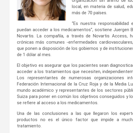
organización sin ánimo de lu
local, en materia de salud, ed
más de 70 países.
“Es nuestra responsabilidad
puedan acceder a los medicamentos”, sostiene Juergen Br
Novartis. La compañía, a través de Novartis Access,
crónicas más comunes -enfermedades cardiovasculares,
que ponen a disposición de los gobiernos y de institucio
de 1 dólar al mes.
El objetivo es asegurar que los pacientes sean diagnosti
acceder a los tratamientos que necesiten, independientem
Los representantes de numerosas organizaciones inter
Federación Internacional de la Cruz Roja y de la Media L
mundo académico y representantes de los sectores públi
Suiza para poner en común los objetivos conseguidos y lo
se refiere al acceso a los medicamentos.
Una de las conclusiones a las que llegaron los exper
productos no es el único factor que impide a muc
tratamiento.