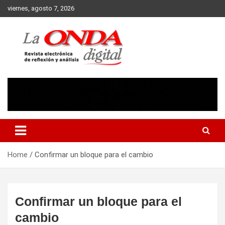
Skip
viernes, agosto 7, 2026
to
content
Revista electronica de reflexion y analisis
Home
Confirmar un bloque para el cambio
Confirmar un bloque para el
cambio