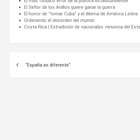
El más fatídico error de la política estadounidense
El Señor de los Anillos quiere ganar la guerra
El honor de “tomar Cuba” y el dilema de América Latina
Ordenando el desorden del mundo
Costa Rica | Extradición de nacionales: renuncia del Es
Navegación
“España es diferente”
de
entradas