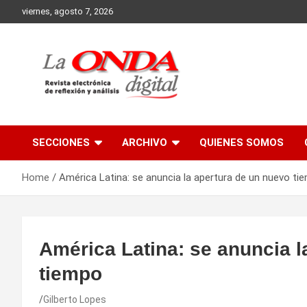
Skip
viernes, agosto 7, 2026
to
content
Revista electronica de reflexion y analisis
SECCIONES
ARCHIVO
QUIENES SOMOS
Home
América Latina: se anuncia la apertura de un nuevo ti
América Latina: se anuncia l
tiempo
Gilberto Lopes