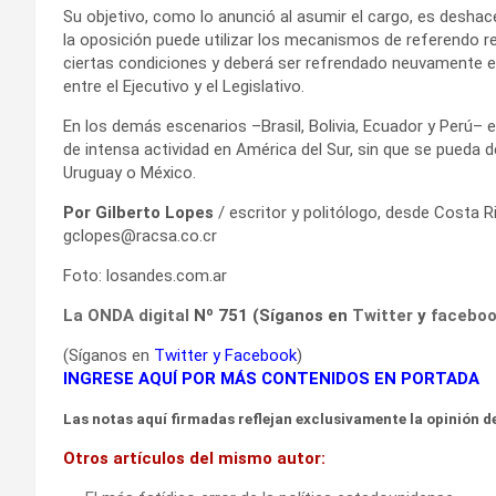
Su objetivo, como lo anunció al asumir el cargo, es deshac
la oposición puede utilizar los mecanismos de referendo re
ciertas condiciones y deberá ser refrendado neuvamente en
entre el Ejecutivo y el Legislativo.
En los demás escenarios –Brasil, Bolivia, Ecuador y Perú– e
de intensa actividad en América del Sur, sin que se pueda
Uruguay o México.
Por Gilberto Lopes
/ escritor y politólogo, desde Costa R
gclopes@racsa.co.cr
Foto: losandes.com.ar
La ONDA digital
Nº 751 (Síganos en
Twitter
y
facebo
(Síganos en
Twitter
y
Facebook
)
INGRESE AQUÍ POR MÁS CONTENIDOS EN PORTADA
Las notas aquí firmadas reflejan exclusivamente la opinión de
Otros artículos del mismo autor: