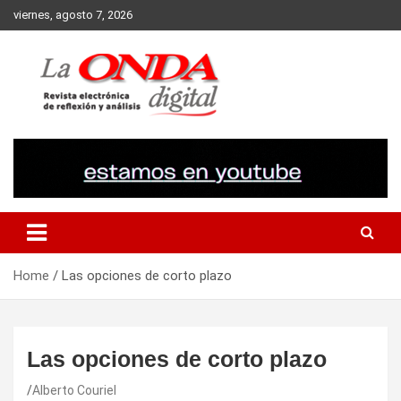
Skip
viernes, agosto 7, 2026
to
content
Revista electronica de reflexion y analisis
Home
Las opciones de corto plazo
Las opciones de corto plazo
Alberto Couriel