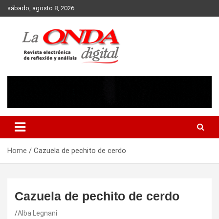
Skip
sábado, agosto 8, 2026
to
content
Revista electronica de reflexion y analisis
Home
Cazuela de pechito de cerdo
Cazuela de pechito de cerdo
Alba Legnani