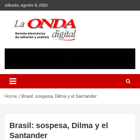
Skip
sábado, agosto 8, 2026
to
content
Revista electronica de reflexion y analisis
Home
Brasil: sospesa, Dilma y el Santander
Brasil: sospesa, Dilma y el
Santander