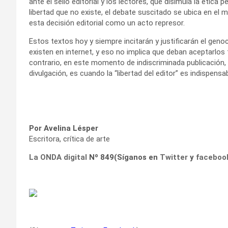
ante el sello editorial y los lectores, que disimula la ética 
libertad que no existe, el debate suscitado se ubica en el
esta decisión editorial como un acto represor.
Estos textos hoy y siempre incitarán y justificarán el geno
existen en internet, y eso no implica que deban aceptarlos 
contrario, en este momento de indiscriminada publicación,
divulgación, es cuando la “libertad del editor” es indispensab
Por Avelina Lésper
Escritora, crítica de arte
La ONDA digital
Nº 849(Síganos en
Twitter
y
faceboo