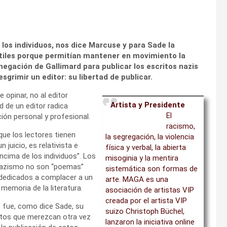
los individuos, nos dice Marcuse y para Sade la
útiles porque permitían mantener en movimiento la
egación de Gallimard para publicar los escritos nazis
grimir un editor: su libertad de publicar.
e opinar, no al editor
Artista y Presidente
d de un editor radica
El
ión personal y profesional.
racismo,
que los lectores tienen
la segregación, la violencia
 juicio, es relativista e
física y verbal, la abierta
encima de los individuos”. Los
misoginia y la mentira
l nazismo no son “poemas”
sistemática son formas de
s dedicados a complacer a un
arte. MAGA es una
memoria de la literatura.
asociación de artistas VIP
creada por el artista VIP
, fue, como dice Sade, su
suizo Christoph Büchel,
xtos que merezcan otra vez
lanzaron la iniciativa online