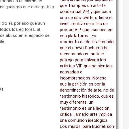
personal en un alarde de
que Trump es un artista
 maniqueísmo que estigmatiza
conceptual VIP, y que cada
uno de sus twitters tiene el
cidio es por eso que aún
nivel creativo de miles de
todos los editores, al
poetas VIP que escriben en
 de abuso en el espacio de
esa plataforma. Es
le.
momento de decir al mundo
que el nuevo Duchamp ha
reencarnado en su líder
pelirojo para salvar a los
artistas VIP que se sienten
acosados e
incomprendidos. Nótese
que la petición es por la
k
)
denominación de arte, no de
testimonio histórico, que es
muy diferente, un
testimonio es una lección
critica, llamarlo arte implica
una comunión ideológica.
Los muros, para Büchel, son