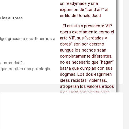
un readymade y una
expresión de “Land art” al
estilo de Donald Judd.
 los autores.
El artista y presidente VIP
opera exactamente como el
arte VIP, sus “verdades y
r algo, gracias a eso tenemos a
obras” son por decreto
aunque los hechos sean
completamente diferentes,
no es necesario que “hagan”
 “austeridad”…
basta que cumplan con sus
 que oculten una patología
dogmas. Los dos esgrimen
ideas racistas, violentas,
atropellan los valores éticos
y se justifican con buenas
intenciones, cualquier crítica
es censura, persecución y
ataque a su libertad de
expresión. Décadas
clamando que hasta el
asesinato puede ser una