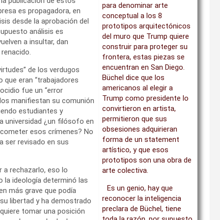
 la publicación de estos
para denominar arte
impresa es propagadora, en
conceptual a los 8
isis desde la aprobación del
prototipos arquitectónicos
supuesto análisis es
del muro que Trump quiere
uelven a insultar, dan
construir para proteger su
 renacido.
frontera, estas piezas se
encuentran en San Diego.
virtudes” de los verdugos
Büchel dice que los
o que eran “trabajadores
americanos al elegir a
ocidio fue un “error
Trump como presidente lo
ados manifiestan su comunión
convirtieron en artista,
iendo estudiantes y
permitieron que sus
 universidad ¿un filósofo en
obsesiones adquirieran
ra cometer esos crímenes? No
forma de un statement
ía ser revisado en sus
artístico, y que esos
prototipos son una obra de
r a rechazarlo, eso lo
arte colectiva.
la ideología determinó las
Es un genio, hay que
imen más grave que podía
reconocer la inteligencia
 su libertad y ha demostrado
preclara de Büchel, tiene
quiere tomar una posición
toda la razón, por supuesto