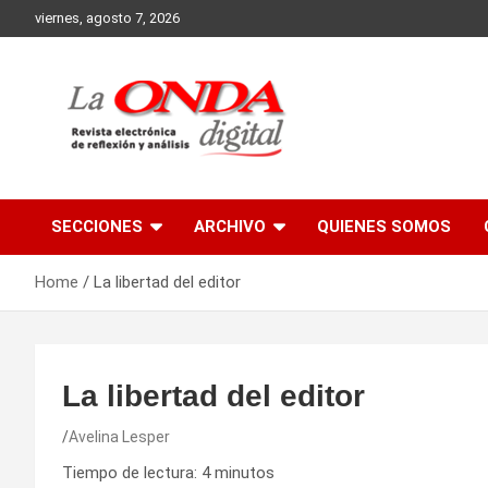
Skip
viernes, agosto 7, 2026
to
content
Revista electronica de reflexion y analisis
SECCIONES
ARCHIVO
QUIENES SOMOS
Home
La libertad del editor
La libertad del editor
Avelina Lesper
Tiempo de lectura:
4
minutos