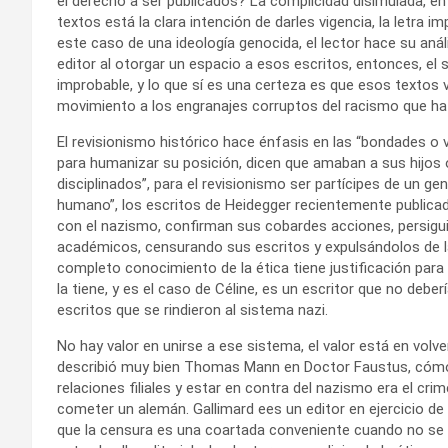
el derecho a ser publicados? La complicidad disimulada, en
textos está la clara intención de darles vigencia, la letra 
este caso de una ideología genocida, el lector hace su anál
editor al otorgar un espacio a esos escritos, entonces, el 
improbable, y lo que sí es una certeza es que esos textos v
movimiento a los engranajes corruptos del racismo que ha
El revisionismo histórico hace énfasis en las “bondades o 
para humanizar su posición, dicen que amaban a sus hijos 
disciplinados”, para el revisionismo ser partícipes de un gen
humano”, los escritos de Heidegger recientemente public
con el nazismo, confirman sus cobardes acciones, persigu
académicos, censurando sus escritos y expulsándolos de la
completo conocimiento de la ética tiene justificación pa
la tiene, y es el caso de Céline, es un escritor que no deber
escritos que se rindieron al sistema nazi.
No hay valor en unirse a ese sistema, el valor está en volve
describió muy bien Thomas Mann en Doctor Faustus, cómo 
relaciones filiales y estar en contra del nazismo era el cr
cometer un alemán. Gallimard ees un editor en ejercicio de
que la censura es una coartada conveniente cuando no se 