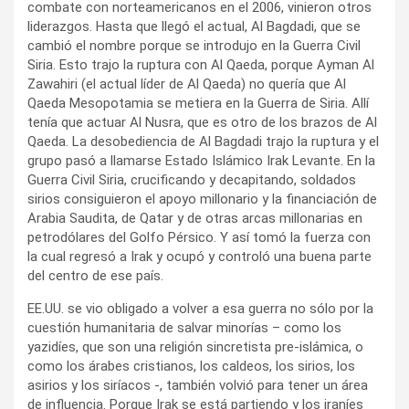
combate con norteamericanos en el 2006, vinieron otros
liderazgos. Hasta que llegó el actual, Al Bagdadi, que se
cambió el nombre porque se introdujo en la Guerra Civil
Siria. Esto trajo la ruptura con Al Qaeda, porque Ayman Al
Zawahiri (el actual líder de Al Qaeda) no quería que Al
Qaeda Mesopotamia se metiera en la Guerra de Siria. Allí
tenía que actuar Al Nusra, que es otro de los brazos de Al
Qaeda. La desobediencia de Al Bagdadi trajo la ruptura y el
grupo pasó a llamarse Estado Islámico Irak Levante. En la
Guerra Civil Siria, crucificando y decapitando, soldados
sirios consiguieron el apoyo millonario y la financiación de
Arabia Saudita, de Qatar y de otras arcas millonarias en
petrodólares del Golfo Pérsico. Y así tomó la fuerza con
la cual regresó a Irak y ocupó y controló una buena parte
del centro de ese país.
EE.UU. se vio obligado a volver a esa guerra no sólo por la
cuestión humanitaria de salvar minorías – como los
yazidíes, que son una religión sincretista pre-islámica, o
como los árabes cristianos, los caldeos, los sirios, los
asirios y los siríacos -, también volvió para tener un área
de influencia. Porque Irak se está partiendo y los iraníes