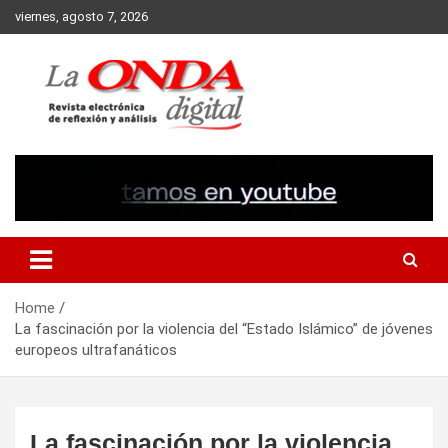
Skip
viernes, agosto 7, 2026
to
content
Revista electronica de reflexion y analisis
Home
La fascinación por la violencia del “Estado Islámico” de jóvenes
europeos ultrafanáticos
La fascinación por la violencia