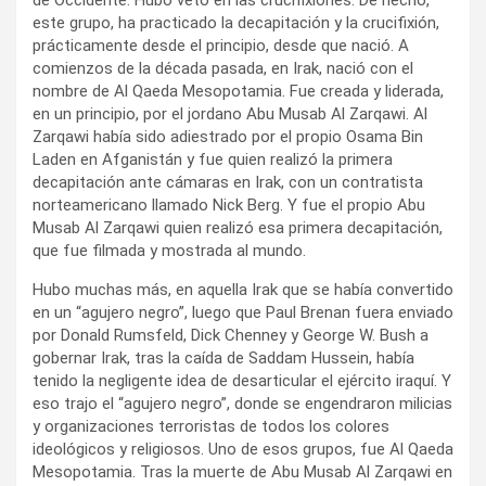
este grupo, ha practicado la decapitación y la crucifixión,
prácticamente desde el principio, desde que nació. A
comienzos de la década pasada, en Irak, nació con el
nombre de Al Qaeda Mesopotamia. Fue creada y liderada,
en un principio, por el jordano Abu Musab Al Zarqawi. Al
Zarqawi había sido adiestrado por el propio Osama Bin
Laden en Afganistán y fue quien realizó la primera
decapitación ante cámaras en Irak, con un contratista
norteamericano llamado Nick Berg. Y fue el propio Abu
Musab Al Zarqawi quien realizó esa primera decapitación,
que fue filmada y mostrada al mundo.
Hubo muchas más, en aquella Irak que se había convertido
en un “agujero negro”, luego que Paul Brenan fuera enviado
por Donald Rumsfeld, Dick Chenney y George W. Bush a
gobernar Irak, tras la caída de Saddam Hussein, había
tenido la negligente idea de desarticular el ejército iraquí. Y
eso trajo el “agujero negro”, donde se engendraron milicias
y organizaciones terroristas de todos los colores
ideológicos y religiosos. Uno de esos grupos, fue Al Qaeda
Mesopotamia. Tras la muerte de Abu Musab Al Zarqawi en