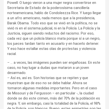
Powell. O luego vieron a una mujer negra convertirse en
Secretaria de Estado de la poderosísima cancillería
norteamericana, hablo de Condoleezza Rice. Y luego llegar
a un afro americano, nada menos que a la presidencia,
Barak Obama. Todo eso que se vivió en la política, no se
vivió ni en el sistema judicial, ni en la Policía. La Policía y la
Justicia, siguen siendo reductos del racismo. Por eso,
cada vez que un policía blanco mata porque sí a un negro,
los jueces tardan tanto en acusarlo y en hacerlo detener.
Y eso hace estallar estas olas de protestas y violencia
racial.
– … a veces, las imágenes pueden ser engañosas. En este
caso, no hay lugar a dudas que mataron a un joven
desarmado.
– Así es, así es. Son historias que se repiten y que
muestran que de eso no se debe hablar. Ahora se
tomaron algunas medidas importantes. Pero en el caso
de Missouri y de Fergusson – en particular -, la ciudad
donde se dio este crimen, más del 70% de la población es
negra. Y, sin embargo, casi la totalidad de la Policía, el 98%
de la Policía, son blancos. Bueno, estas asimetrías son las