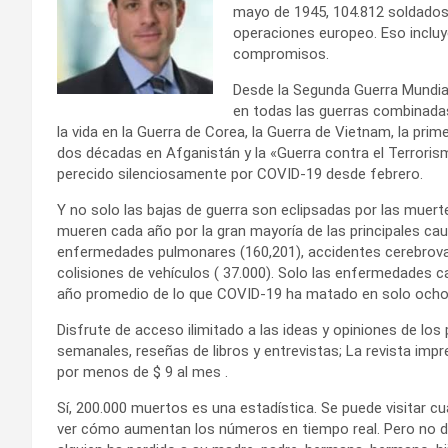
mayo de 1945, 104.812 soldados
operaciones europeo. Eso incluye
compromisos.
Desde la Segunda Guerra Mundi
en todas las guerras combinada
la vida en la Guerra de Corea, la Guerra de Vietnam, la prim
dos décadas en Afganistán y la «Guerra contra el Terrori
perecido silenciosamente por COVID-19 desde febrero.
Y no solo las bajas de guerra son eclipsadas por las mue
mueren cada año por la gran mayoría de las principales cau
enfermedades pulmonares (160,201), accidentes cerebrovasc
colisiones de vehículos ( 37.000). Solo las enfermedades 
año promedio de lo que COVID-19 ha matado en solo och
Disfrute de acceso ilimitado a las ideas y opiniones de los
semanales, reseñas de libros y entrevistas; La revista imp
por menos de $ 9 al mes .
Sí, 200.000 muertos es una estadística. Se puede visitar 
ver cómo aumentan los números en tiempo real. Pero no 