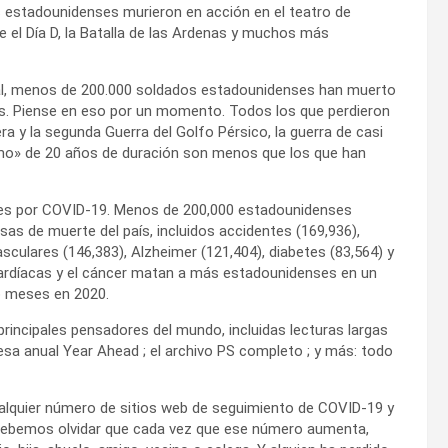
 estadounidenses murieron en acción en el teatro de
 el Día D, la Batalla de las Ardenas y muchos más
al, menos de 200.000 soldados estadounidenses han muerto
s. Piense en eso por un momento. Todos los que perdieron
era y la segunda Guerra del Golfo Pérsico, la guerra de casi
smo» de 20 años de duración son menos que los que han
rtes por COVID-19. Menos de 200,000 estadounidenses
sas de muerte del país, incluidos accidentes (169,936),
ulares (146,383), Alzheimer (121,404), diabetes (83,564) y
cardíacas y el cáncer matan a más estadounidenses en un
o meses en 2020.
 principales pensadores del mundo, incluidas lecturas largas
resa anual Year Ahead ; el archivo PS completo ; y más: todo
cualquier número de sitios web de seguimiento de COVID-19 y
debemos olvidar que cada vez que ese número aumenta,