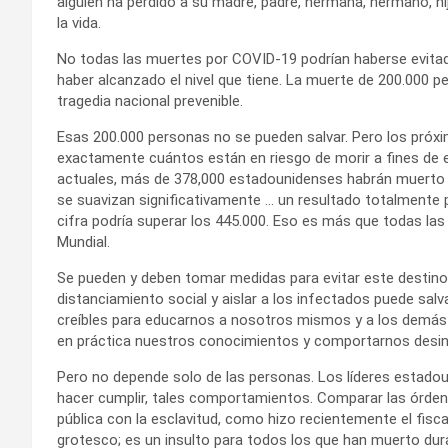
alguien ha perdido a su madre, padre, hermana, hermano, hijo
la vida.
No todas las muertes por COVID-19 podrían haberse evitad
haber alcanzado el nivel que tiene. La muerte de 200.000 
tragedia nacional prevenible.
Esas 200.000 personas no se pueden salvar. Pero los próxim
exactamente cuántos están en riesgo de morir a fines de e
actuales, más de 378,000 estadounidenses habrán muerto p
se suavizan significativamente … un resultado totalmente p
cifra podría superar los 445.000. Eso es más que todas la
Mundial.
Se pueden y deben tomar medidas para evitar este destino
distanciamiento social y aislar a los infectados puede salv
creíbles para educarnos a nosotros mismos y a los demás
en práctica nuestros conocimientos y comportarnos desin
Pero no depende solo de las personas. Los líderes estadou
hacer cumplir, tales comportamientos. Comparar las órden
pública con la esclavitud, como hizo recientemente el fisca
grotesco; es un insulto para todos los que han muerto du