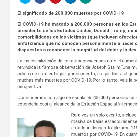
El significado de 200,000 muertes por COVID-19
El COVID-19 ha matado a 200.000 personas en los Est
presidente de los Estados Unidos, Donald Trump, mini
comorbilidades de las víctimas (que incluyen afeccio
enfatizando que no conocen personalmente a nadie 
dispuestos a reconocer la magnitud del dolor y la de
La insensibilización de los estadounidenses ante el aume
reivindica la famosa observación de Joseph Stalin: “Una mue
peligro de este enfoque, por supuesto, es que libera al gob
muchas más muertes por COVID-19. Por lo tanto, vale la 
perspectiva.
Comencemos con algo de escala. Si 200.000 personas se s
extendería casi al alcance de la Estación Espacial Internaci
Rara vez un solo evento, inclus
masiva de bajas estadounidenses
estadounidenses totalizaron 116
muertos por COVID-19. En cuanto