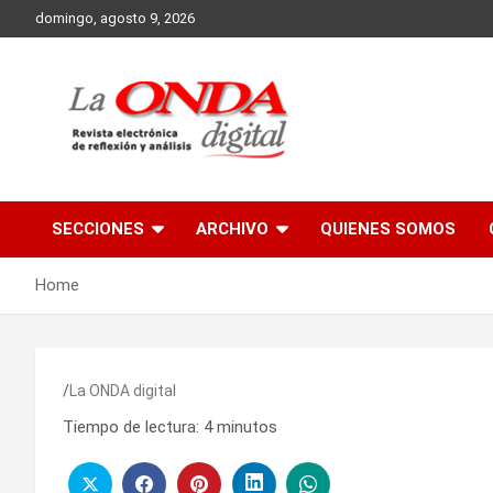
Skip
domingo, agosto 9, 2026
to
content
Revista electronica de reflexion y analisis
SECCIONES
ARCHIVO
QUIENES SOMOS
Home
La ONDA digital
Tiempo de lectura:
4
minutos