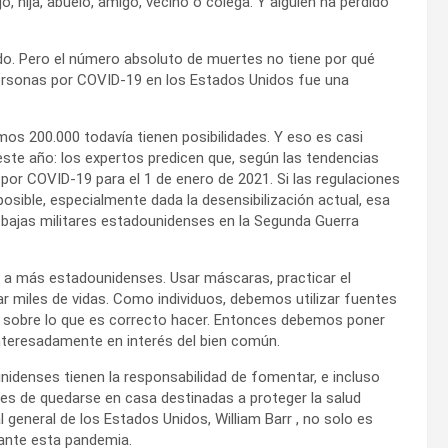
, hija, abuelo, amigo, vecino o colega. Y alguien ha perdido
o. Pero el número absoluto de muertes no tiene por qué
personas por COVID-19 en los Estados Unidos fue una
os 200.000 todavía tienen posibilidades. Y eso es casi
ste año: los expertos predicen que, según las tendencias
or COVID-19 para el 1 de enero de 2021. Si las regulaciones
osible, especialmente dada la desensibilización actual, esa
s bajas militares estadounidenses en la Segunda Guerra
 a más estadounidenses. Usar máscaras, practicar el
ar miles de vidas. Como individuos, debemos utilizar fuentes
 sobre lo que es correcto hacer. Entonces debemos poner
teresadamente en interés del bien común.
nidenses tienen la responsabilidad de fomentar, e incluso
es de quedarse en casa destinadas a proteger la salud
l general de los Estados Unidos, William Barr , no solo es
rante esta pandemia.