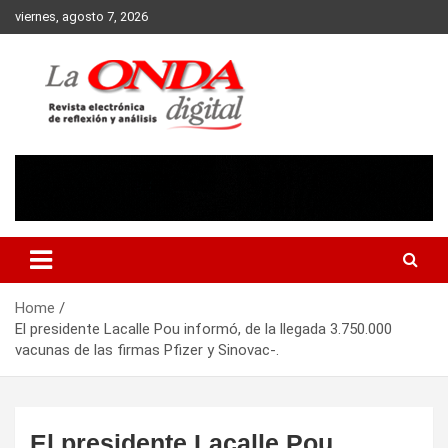
Skip
viernes, agosto 7, 2026
to
content
Revista electronica de reflexion y analisis
Home
El presidente Lacalle Pou informó, de la llegada 3.750.000
vacunas de las firmas Pfizer y Sinovac-.
El presidente Lacalle Pou