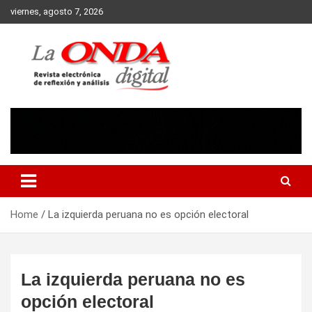
Skip
viernes, agosto 7, 2026
to
content
Revista electronica de reflexion y analisis
Home
La izquierda peruana no es opción electoral
La izquierda peruana no es
opción electoral