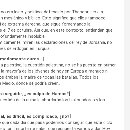
smo era laico y político, defendido por Theodor Herzl a
en mesiánico y bíblico. Esto significa que ellos tampoco
lí de extrema derecha, que sigue fomentando la
 el 7 de octubre. Así que, en este contexto, entiendan que
rofundamente insoluble.
ticamente, miren las declaraciones del rey de Jordania, no
nes de Erdogan en Turquía.
remadamente duras…]
palestina, la cuestión palestina, no se ha puesto en primer
i la mayoría de los jóvenes de hoy en Europa a menudo ni
blos árabes la madre de todas las batallas. Todos los
te Medio, donde se podría creer…
ta seguirle, ¿es culpa de Hamás?].
stión de la culpa la abordarán los historiadores y los
, es difícil, es complicado, ¿no?]
go que cada día que pasa podemos conseguir que este ciclo
 es tan importante saber qué respuesta vamos a dar. Hoy