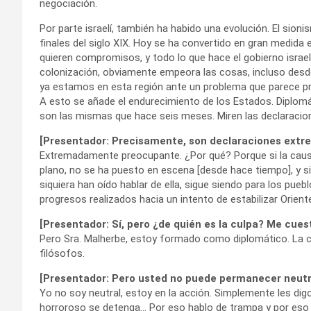
negociación.
Por parte israelí, también ha habido una evolución. El sioni
finales del siglo XIX. Hoy se ha convertido en gran medida 
quieren compromisos, y todo lo que hace el gobierno israe
colonización, obviamente empeora las cosas, incluso desde
ya estamos en esta región ante un problema que parece p
A esto se añade el endurecimiento de los Estados. Diplomá
son las mismas que hace seis meses. Miren las declaracio
[Presentador: Precisamente, son declaraciones ext
Extremadamente preocupante. ¿Por qué? Porque si la causa 
plano, no se ha puesto en escena [desde hace tiempo], y s
siquiera han oído hablar de ella, sigue siendo para los pue
progresos realizados hacia un intento de estabilizar Orien
[Presentador: Sí, pero ¿de quién es la culpa? Me cues
Pero Sra. Malherbe, estoy formado como diplomático. La cue
filósofos.
[Presentador: Pero usted no puede permanecer neutral
Yo no soy neutral, estoy en la acción. Simplemente les di
horroroso se detenga… Por eso hablo de trampa y por eso