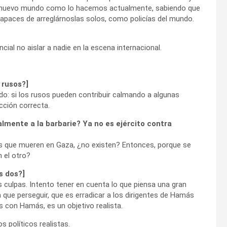
te nuevo mundo como lo hacemos actualmente, sabiendo que
paces de arreglárnoslas solos, como policías del mundo.
l no aislar a nadie en la escena internacional.
 rusos?]
do: si los rusos pueden contribuir calmando a algunas
cción correcta.
mente a la barbarie? Ya no es ejército contra
les que mueren en Gaza, ¿no existen? Entonces, porque se
n el otro?
s dos?]
s culpas. Intento tener en cuenta lo que piensa una gran
 que perseguir, que es erradicar a los dirigentes de Hamás
s con Hamás, es un objetivo realista.
 políticos realistas.