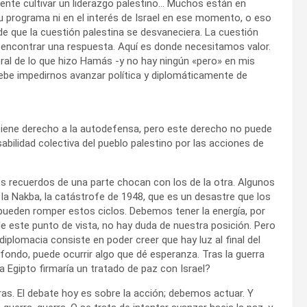
amente cultivar un liderazgo palestino… Muchos están en
 su programa ni en el interés de Israel en ese momento, o eso
 de que la cuestión palestina se desvaneciera. La cuestión
 encontrar una respuesta. Aquí es donde necesitamos valor.
moral de lo que hizo Hamás -y no hay ningún «pero» en mis
ebe impedirnos avanzar política y diplomáticamente de
 tiene derecho a la autodefensa, pero este derecho no puede
bilidad colectiva del pueblo palestino por las acciones de
os recuerdos de una parte chocan con los de la otra. Algunos
la Nakba, la catástrofe de 1948, que es un desastre que los
pueden romper estos ciclos. Debemos tener la energía, por
e este punto de vista, no hay duda de nuestra posición. Pero
diplomacia consiste en poder creer que hay luz al final del
l fondo, puede ocurrir algo que dé esperanza. Tras la guerra
da Egipto firmaría un tratado de paz con Israel?
ras. El debate hoy es sobre la acción; debemos actuar. Y