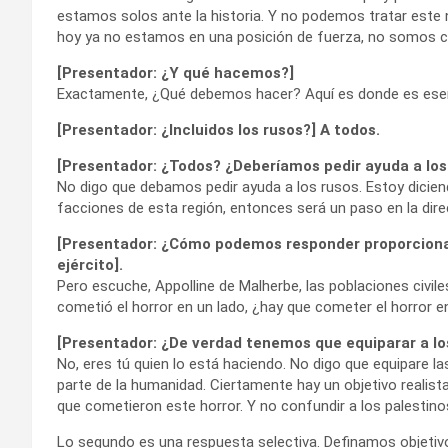
estamos solos ante la historia. Y no podemos tratar es
hoy ya no estamos en una posición de fuerza, no somos ca
[Presentador: ¿Y qué hacemos?]
Exactamente, ¿Qué debemos hacer? Aquí es donde es esencia
[Presentador: ¿Incluidos los rusos?] A todos.
[Presentador: ¿Todos? ¿Deberíamos pedir ayuda a los
No digo que debamos pedir ayuda a los rusos. Estoy dicien
facciones de esta región, entonces será un paso en la dire
[Presentador: ¿Cómo podemos responder proporcional
ejército].
Pero escuche, Appolline de Malherbe, las poblaciones civi
cometió el horror en un lado, ¿hay que cometer el horror e
[Presentador: ¿De verdad tenemos que equiparar a lo
No, eres tú quien lo está haciendo. No digo que equipare la
parte de la humanidad. Ciertamente hay un objetivo realista
que cometieron este horror. Y no confundir a los palestino
Lo segundo es una respuesta selectiva. Definamos objetivos