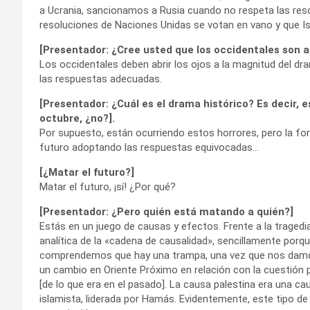
a Ucrania, sancionamos a Rusia cuando no respeta las res
resoluciones de Naciones Unidas se votan en vano y que Isr
[Presentador: ¿Cree usted que los occidentales son 
Los occidentales deben abrir los ojos a la magnitud del dr
las respuestas adecuadas.
[Presentador: ¿Cuál es el drama histórico? Es decir, 
octubre, ¿no?].
Por supuesto, están ocurriendo estos horrores, pero la fo
futuro adoptando las respuestas equivocadas…
[¿Matar el futuro?]
Matar el futuro, ¡sí! ¿Por qué?
[Presentador: ¿Pero quién está matando a quién?]
Estás en un juego de causas y efectos. Frente a la tragedia
analítica de la «cadena de causalidad», sencillamente porqu
comprendemos que hay una trampa, una vez que nos damos
un cambio en Oriente Próximo en relación con la cuestión 
[de lo que era en el pasado]. La causa palestina era una c
islamista, liderada por Hamás. Evidentemente, este tipo d