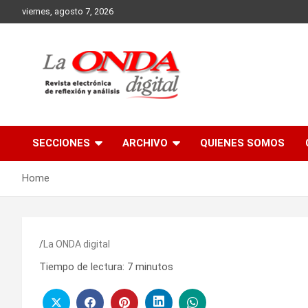
Skip
viernes, agosto 7, 2026
to
content
Revista electronica de reflexion y analisis
SECCIONES
ARCHIVO
QUIENES SOMOS
Home
La ONDA digital
Tiempo de lectura:
7
minutos