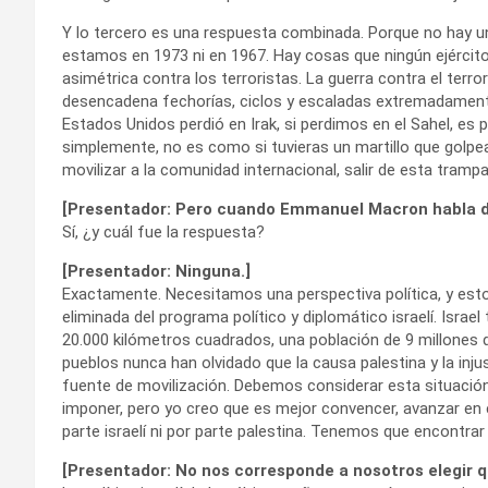
Y lo tercero es una respuesta combinada. Porque no hay un 
estamos en 1973 ni en 1967. Hay cosas que ningún ejército
asimétrica contra los terroristas. La guerra contra el ter
desencadena fechorías, ciclos y escaladas extremadamente
Estados Unidos perdió en Irak, si perdimos en el Sahel, es
simplemente, no es como si tuvieras un martillo que golpe
movilizar a la comunidad internacional, salir de esta tram
[Presentador: Pero cuando Emmanuel Macron habla de
Sí, ¿y cuál fue la respuesta?
[Presentador: Ninguna.]
Exactamente. Necesitamos una perspectiva política, y esto
eliminada del programa político y diplomático israelí. Israel
20.000 kilómetros cuadrados, una población de 9 millones 
pueblos nunca han olvidado que la causa palestina y la inj
fuente de movilización. Debemos considerar esta situación,
imponer, pero yo creo que es mejor convencer, avanzar en es
parte israelí ni por parte palestina. Tenemos que encontrar
[Presentador: No nos corresponde a nosotros elegir qu