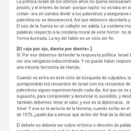
La política israelí de los últimos años no quería necesari
prisión, y el interés de Israel -porque repito: no estaba en
creían- era en cambio dividir a los palestinos y asegurarse
palestina no se desvanecerá. Así que debemos abordarla y
El uso de la fuerza es un callejón sin salida. La condena 
palabras respecto a la condena moral de este horror- no d
forma ilustrada. La ley del talión es un ciclo sin fin.
[El «ojo por ojo, diente por diente».]
Sí. Por eso debemos defender la respuesta política. Israel
ser una venganza indiscriminada. Y no puede haber responsa
una minoría terrorista de Hamás.
Cuando se entra en este ciclo de búsqueda de culpables, l
yuxtapondrán los recuerdos de Israel con los recuerdos de 
palestinos siguen experimentando cada día. Así que no se 
supuesto, para comprender y denunciar lo sucedido, y desd
también debemos tener el valor, y eso es la diplomacia… la 
túnel. Y esa es la astucia de la historia; cuando estás en e
de 1973, ¿quién iba a pensar que antes del final de la déca
El debate no debería ser sobre retórica o elección de palab