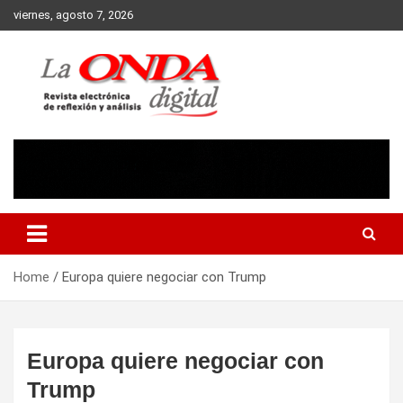
Skip
viernes, agosto 7, 2026
to
content
Revista electronica de reflexion y analisis
Home
Europa quiere negociar con Trump
Europa quiere negociar con
Trump