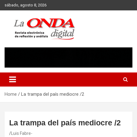
Skip
sábado, agosto 8, 2026
to
content
Revista electronica de reflexion y analisis
Home
La trampa del país mediocre /2
La trampa del país mediocre /2
Luis Fabre-