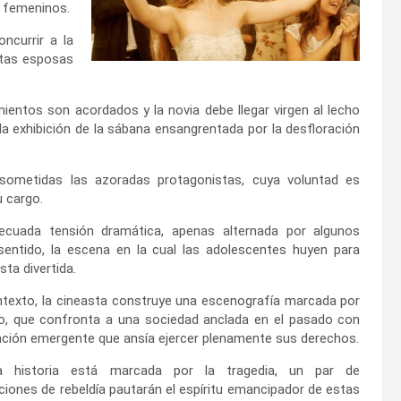
s femeninos.
ncurrir a la
otas esposas
ientos son acordados y la novia debe llegar virgen al lecho
la exhibición de la sábana ensangrentada por la desfloración
sometidas las azoradas protagonistas, cuya voluntad es
u cargo.
decuada tensión dramática, apenas alternada por algunos
entido, la escena en la cual las adolescentes huyen para
ta divertida.
texto, la cineasta construye una escenografía marcada por
to, que confronta a una sociedad anclada en el pasado con
ción emergente que ansía ejercer plenamente sus derechos.
a historia está marcada por la tragedia, un par de
iones de rebeldía pautarán el espíritu emancipador de estas