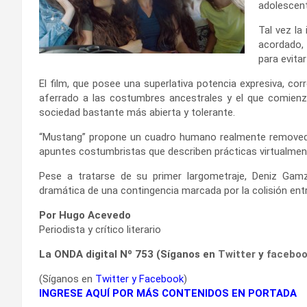
adolescent
Tal vez la
acordado,
para evitar
El film, que posee una superlativa potencia expresiva, co
aferrado a las costumbres ancestrales y el que comienza
sociedad bastante más abierta y tolerante.
“Mustang” propone un cuadro humano realmente removedor 
apuntes costumbristas que describen prácticas virtualment
Pese a tratarse de su primer largometraje, Deniz Gamz
dramática de una contingencia marcada por la colisión ent
Por Hugo Acevedo
Periodista y crítico literario
La ONDA digital Nº 753 (Síganos en
Twitter
y
facebo
(Síganos en
Twitter
y
Facebook
)
INGRESE AQUÍ POR MÁS CONTENIDOS EN PORTADA