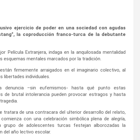
busivo ejercicio de poder en una sociedad con agudas
stang”, la coproducción franco-turca de la debutante
or Película Extranjera, indaga en la anquilosada mentalidad
os esquemas mentales marcados por la tradición.
stán firmemente arraigados en el imaginario colectivo, al
 libertades individuales.
ula denuncia –sin eufemismos- hasta qué punto estas
s de brutal intolerancia pueden provocar estragos y hasta
tragedia.
 tratara de una contracara del ulterior desarrollo del relato,
a comienza con una celebración simbólica plena de alegría,
 grupo de adolescentes turcas festejan alborozadas la
n del año lectivo escolar.