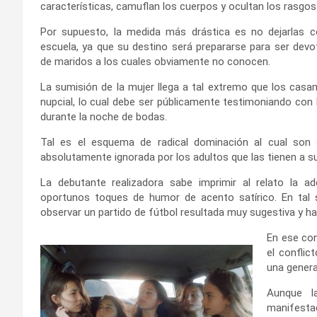
características, camuflan los cuerpos y ocultan los rasgo
Por supuesto, la medida más drástica es no dejarlas co
escuela, ya que su destino será prepararse para ser dev
de maridos a los cuales obviamente no conocen.
La sumisión de la mujer llega a tal extremo que los casam
nupcial, lo cual debe ser públicamente testimoniando con 
durante la noche de bodas.
Tal es el esquema de radical dominación al cual son 
absolutamente ignorada por los adultos que las tienen a s
La debutante realizadora sabe imprimir al relato la a
oportunos toques de humor de acento satírico. En tal s
observar un partido de fútbol resultada muy sugestiva y has
En ese con
el conflic
una genera
Aunque l
manifestac