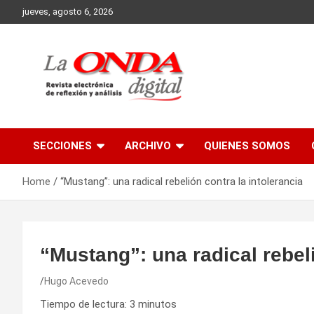
Skip
jueves, agosto 6, 2026
to
content
Revista electronica de reflexion y analisis
SECCIONES
ARCHIVO
QUIENES SOMOS
Home
“Mustang”: una radical rebelión contra la intolerancia
“Mustang”: una radical rebeli
Hugo Acevedo
Tiempo de lectura:
3
minutos