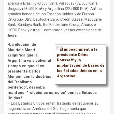
abarca a Brasil (840.000 Km²), Paraguay (72.500 Km²),
Uruguay (58.500 Km²) y Argentina (225.000 Km²). Ahí los
grandes bancos de los Estados Unidos y de Europa –
Citigroup, UBS, Deutsche Bank, Credit Suisse, Macquarie
Bank, Barclays Bank, the Blackstone Group, Allianz, e
HSBC Bank y otros – compraron vastas extensiones de
tierra.
-La elección de
El impeachment a la
Mauricio Macri
presidente Dilma
¿significa que la
Rousseff y la
Argentina va a volver al
implantación de bases de
tiempo en que el ex-
los Estados Unidos en la
presidente Carlos
Argentina
Menem, con la doctrina
del “realismo
periférico”, deseaba
mantener “relaciones carnales” con los Estados
Unidos?
– Los Estados Unidos están tratando de recuperar su
hegemonía en América del Sur, hegemonía que
comenzaron a perder con el fracaso de las políticas