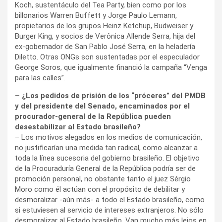
Koch, sustentáculo del Tea Party, bien como por los
billonarios Warren Buffett y Jorge Paulo Lemann,
propietarios de los grupos Heinz Ketchup, Budweiser y
Burger King, y socios de Verônica Allende Serra, hija del
ex-gobernador de San Pablo José Serra, en la heladería
Diletto. Otras ONGs son sustentadas por el especulador
George Soros, que igualmente financió la campaña “Venga
para las calles”.
– ¿Los pedidos de prisión de los “próceres” del PMDB
y del presidente del Senado, encaminados por el
procurador-general de la República pueden
desestabilizar al Estado brasileño?
– Los motivos alegados en los medios de comunicación,
no justificarían una medida tan radical, como alcanzar a
toda la línea sucesoria del gobierno brasileño. El objetivo
de la Procuraduría General de la República podría ser de
promoción personal, no obstante tanto el juez Sérgio
Moro como él actúan con el propósito de debilitar y
desmoralizar -aún más- a todo el Estado brasileño, como
si estuviesen al servicio de intereses extranjeros. No sólo
desmoralizar al Estado brasileño. Van mucho más lejos en