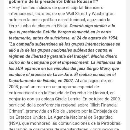
gobierno de la presidente Dilma Rousseff?
– Hay fuertes indicios de que el capital financiero
internacional, esto es, de que Wall Street y Washington
nutrieron la crisis política e institucional, aguzando la
feroz lucha de clases en Brasil.
Ocurrió algo similar a lo
que el presidente Getúlio Vargas denunció en la carta-
testamento, antes de suicidarse, el 24 de agosto de 1954:
“La campaña subterránea de los grupos internacionales se
alió a la de los grupos nacionales sublevados contra el
régimen de libertad y garantía del trabajo”. Mucho dinero
corrió en la campaña por el impeachment. La influencia de
los EUA aparece en los vínculos del juez Sérgio Moro, que
conduce el proceso de Lava-Jato. Él realizó cursos en el
Departamento de Estado, en 2007.
Al año siguiente, en
2008, pasó un mes en un programa especial de
entrenamiento en la Escuela de Derecho de Harvard, en
conjunto con su colega Gisele Lemke. En octubre de 2009,
participó de la conferencia regional sobre “Illicit Financial
Crimes”, promovida en Rio de Janeiro por la Embajada de
los Estados Unidos. La Agencia Nacional de Seguridad
(NSA), que monitoreó las comunicaciones de la Petrobras,
descubrió la ocurrencia de irregularidades y corrupción de