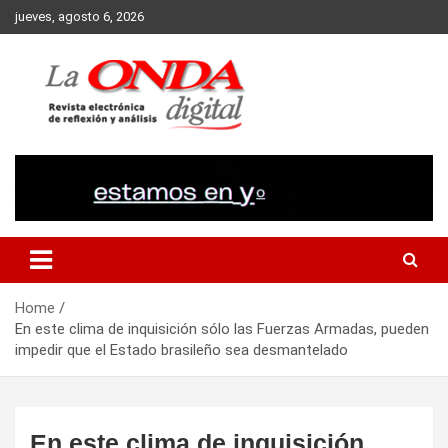
Skip
jueves, agosto 6, 2026
to
content
Revista electronica de reflexion y analisis
Home
En este clima de inquisición sólo las Fuerzas Armadas, pueden
impedir que el Estado brasileño sea desmantelado
En este clima de inquisición