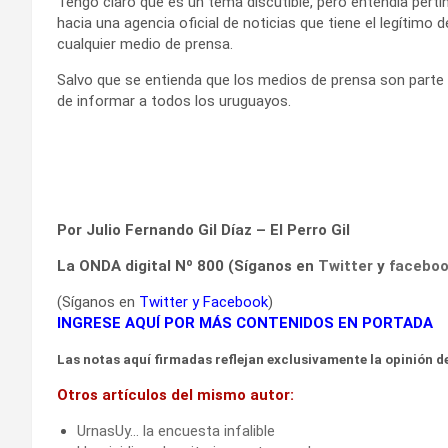
Tengo claro que es un tema discutible, pero entendía pertin
hacia una agencia oficial de noticias que tiene el legítim
cualquier medio de prensa.
Salvo que se entienda que los medios de prensa son parte d
de informar a todos los uruguayos.
Por Julio Fernando Gil Díaz – El Perro Gil
La ONDA digital Nº 800 (Síganos en
Twitter
y
facebo
(Síganos en
Twitter
y
Facebook
)
INGRESE AQUÍ POR MÁS CONTENIDOS EN PORTADA
Las notas aquí firmadas reflejan exclusivamente la opinión de
Otros artículos del mismo autor:
UrnasUy… la encuesta infalible