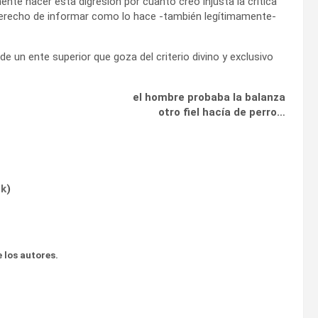
ente hacer esta digresión por cuanto creo injusta la crítica
o derecho de informar como lo hace -también legítimamente-
e un ente superior que goza del criterio divino y exclusivo
el hombre probaba la balanza
otro fiel hacía de perro…
ok
)
 los autores.