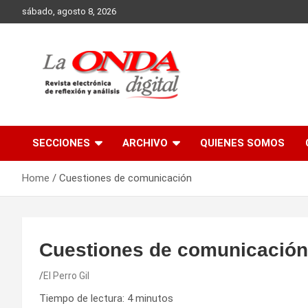
Skip
sábado, agosto 8, 2026
to
content
Revista electronica de reflexion y analisis
SECCIONES
ARCHIVO
QUIENES SOMOS
Home
Cuestiones de comunicación
Cuestiones de comunicación
El Perro Gil
Tiempo de lectura:
4
minutos