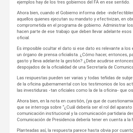
ejemplos hay de los tres gobiernos del FA en ese sentido.
Ahora bien, cuando el Gobierno informa debe -indefectible
aquellos quienes ejecutan su mandato y efectivizan, en obr
comprometida en el programa de gobierno. Administrar los 
hacen parte de ese trabajo que deben llevar adelante esos 
oficial.
Es imposible ocultar el dato si ese dato es relevante a lo
un órgano de prensa oficialista. ¿Cómo hacer, entonces, pa
gasto y lleva adelante la gestión? ¿Debe acudirse entonces
despojados de la oficialidad de una Secretaría de Comunica
Las respuestas pueden ser varias y todas teñidas de subjet
de la oficina gubernamental con los testimonios de los ac
las investiduras -tan oficiales como la de la oficina- que o
Ahora bien, en la nota en cuestión, (ya que de cuestionamie
que se interroga sobre “¿Cuál debería ser el rol del aparat
comunicación institucional y la comunicación partidaria de
Comunicación de Presidencia debería tener en cuenta a la h
Planteadas así, la respuesta parece hasta obvia por cuanto