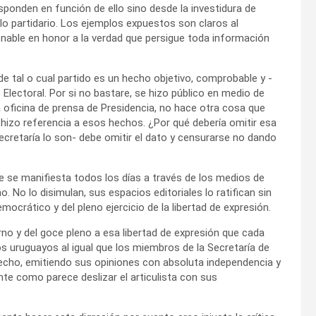
ponden en función de ello sino desde la investidura de
o partidario. Los ejemplos expuestos son claros al
donable en honor a la verdad que persigue toda información
de tal o cual partido es un hecho objetivo, comprobable y -
 Electoral. Por si no bastare, se hizo público en medio de
a oficina de prensa de Presidencia, no hace otra cosa que
e hizo referencia a esos hechos. ¿Por qué debería omitir esa
ecretaría lo son- debe omitir el dato y censurarse no dando
e se manifiesta todos los días a través de los medios de
 No lo disimulan, sus espacios editoriales lo ratifican sin
ocrático y del pleno ejercicio de la libertad de expresión.
o y del goce pleno a esa libertad de expresión que cada
os uruguayos al igual que los miembros de la Secretaría de
echo, emitiendo sus opiniones con absoluta independencia y
nte como parece deslizar el articulista con sus