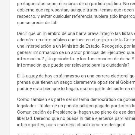
protagonistas sean miembros de un partido político. No res
gobierno que representan, aunque traten temas que rocen l
respecto, y evitar cualquier referencia hubiera sido imper
que se precie de tal.
Decir que un miembro de una barra brava integró las listas 
además- un dato público que luce en el registro de la Corte
una interpelación a un Ministro de Estado. Recogerlo, por l
generar información de un actor principal del Ejecutivo qu
información? ¿Un periodista -y los funcionarios de dicha S
información que puede ser relevante para la ciudadanía?
El Uruguay de hoy está inmerso en una carrera electoral qu
prensa que tienen un sesgo claramente opositor al Gobierno.
pudor y está bien que lo hagan, eso es parte del sistema dem
Como también es parte del sistema democrático de gobiern
legislador -titular de un puesto público pagado por todos l
Comunicación de Presidencia- hagan uso pleno de ese der
libertad. Derecho que no puede ni debe ejercerse parcialme
interrogantes, pues eso sería absolutamente desigual.