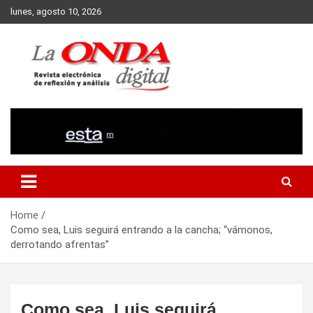
Skip
lunes, agosto 10, 2026
to
content
Revista electronica de reflexion y analisis
Home
Como sea, Luis seguirá entrando a la cancha; “vámonos,
derrotando afrentas”
Como sea, Luis seguirá