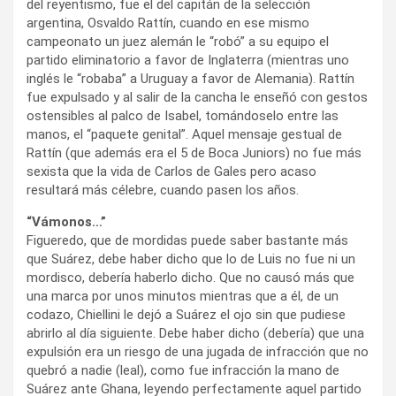
del reyentismo, fue el del capitán de la selección
argentina, Osvaldo Rattín, cuando en ese mismo
campeonato un juez alemán le “robó” a su equipo el
partido eliminatorio a favor de Inglaterra (mientras uno
inglés le “robaba” a Uruguay a favor de Alemania). Rattín
fue expulsado y al salir de la cancha le enseñó con gestos
ostensibles al palco de Isabel, tomándoselo entre las
manos, el “paquete genital”. Aquel mensaje gestual de
Rattín (que además era el 5 de Boca Juniors) no fue más
sexista que la vida de Carlos de Gales pero acaso
resultará más célebre, cuando pasen los años.
“Vámonos…”
Figueredo, que de mordidas puede saber bastante más
que Suárez, debe haber dicho que lo de Luis no fue ni un
mordisco, debería haberlo dicho. Que no causó más que
una marca por unos minutos mientras que a él, de un
codazo, Chiellini le dejó a Suárez el ojo sin que pudiese
abrirlo al día siguiente. Debe haber dicho (debería) que una
expulsión era un riesgo de una jugada de infracción que no
quebró a nadie (leal), como fue infracción la mano de
Suárez ante Ghana, leyendo perfectamente aquel partido