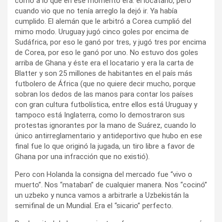
como a lo que en ese momento era: el locatario, pero
cuando vio que no tenía arreglo la dejó ir. Ya había
cumplido. El alemán que le arbitró a Corea cumplió del
mimo modo. Uruguay jugó cinco goles por encima de
Sudáfrica, por eso le ganó por tres, y jugó tres por encima
de Corea, por eso le ganó por uno. No estuvo dos goles
arriba de Ghana y éste era el locatario y era la carta de
Blatter y son 25 millones de habitantes en el país más
futbolero de África (que no quiere decir mucho, porque
sobran los dedos de las manos para contar los países
con gran cultura futbolística, entre ellos está Uruguay y
tampoco está Inglaterra, como lo demostraron sus
protestas ignorantes por la mano de Suárez, cuando lo
único antirreglamentario y antideportivo que hubo en ese
final fue lo que originó la jugada, un tiro libre a favor de
Ghana por una infracción que no existió).
Pero con Holanda la consigna del mercado fue “vivo o
muerto”. Nos “mataban” de cualquier manera. Nos “cocinó”
un uzbeko y nunca vamos a arbitrarle a Uzbekistán la
semifinal de un Mundial. Era el “sicario” perfecto.