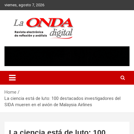
Skip
viernes, agosto 7, 2026
to
content
Revista electronica de reflexion y analisis
Home
La ciencia está de luto: 100 destacados investigadores del
SIDA mueren en el avión de Malaysia Airlines
La ciencia está de luto: 100