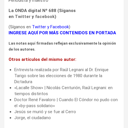
Periodista y maestro
La ONDA digital Nº 688 (Síganos
en
Twitter
y
facebook
)
(Síganos en
Twitter
y
Facebook
)
INGRESE AQUÍ POR MÁS CONTENIDOS EN PORTADA
Las notas aquí firmadas reflejan exclusivamente la opinión
de los autores.
Otros artículos del mismo autor:
Entrevista realizada por Raúl Legnani al Dr. Enrique
Tarigo sobre las elecciones de 1980 durante la
Dictadura
«Lacalle Show» | Nicolás Centurión, Raúl Legnani: en
tiempos distintos
Doctor René Favaloro | Cuando El Cóndor no pudo con
el «by-pass solidario»
Jesús se murió y se fue al Cerro
Jorge, el ciudadano