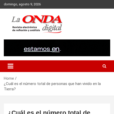
Skip
domingo, agosto 9, 2026
to
content
Revista electronica de reflexion y analisis
Home
¿Cuál es el número total de personas que han vivido en la
Tierra?
¿Cuál es el número total de