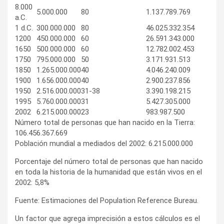
8.000
5.000.000
80
1.137.789.769
a.C.
1 d.C.
300.000.000
80
46.025.332.354
1200
450.000.000
60
26.591.343.000
1650
500.000.000
60
12.782.002.453
1750
795.000.000
50
3.171.931.513
1850
1.265.000.000
40
4.046.240.009
1900
1.656.000.000
40
2.900.237.856
1950
2.516.000.000
31-38
3.390.198.215
1995
5.760.000.000
31
5.427.305.000
2002
6.215.000.000
23
983.987.500
Número total de personas que han nacido en la Tierra:
106.456.367.669
Población mundial a mediados del 2002: 6.215.000.000
Porcentaje del número total de personas que han nacido
en toda la historia de la humanidad que están vivos en el
2002: 5,8%
Fuente: Estimaciones del Population Reference Bureau.
Un factor que agrega imprecisión a estos cálculos es el