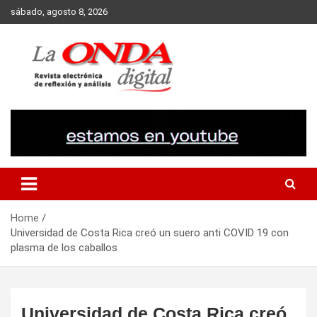
Skip
sábado, agosto 8, 2026
to
content
Revista electronica de reflexion y analisis
Home
Universidad de Costa Rica creó un suero anti COVID 19 con
plasma de los caballos
Universidad de Costa Rica creó