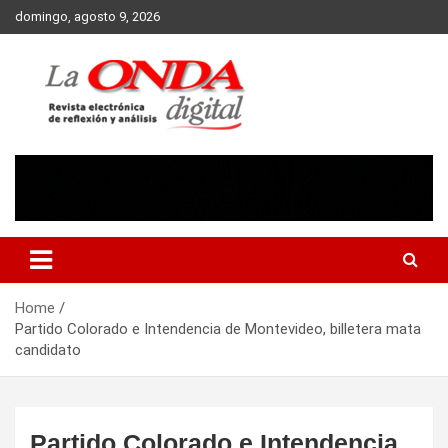
Skip
domingo, agosto 9, 2026
to
content
Revista electronica de reflexion y analisis
Home
Partido Colorado e Intendencia de Montevideo, billetera mata
candidato
Partido Colorado e Intendencia