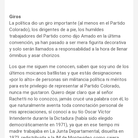
Giros
La política dio un giro importante (al menos en el Partido
Colorado), los dirigentes de a pie, los humildes
trabajadores del Partido como dijo Amado en la última
convención, ya han pasado a ser mera figurita decorativa
y solo serán llamados a responsabilidad a la hora de llenar
ómnibus y asar chorizos.
Los que me siguen me conocen, saben que soy uno de los
últimos moicanos batllistas y que estás designaciones
«por lo alto» de personas sin militancia política ni méritos
para este privilegio de representar al Partido Colorado,
nunca me gustaron. Quiero dejar claro que al señor
Rachetti no lo conozco, jamás crucé una palabra con él, lo
que naturalmente aventa toda connotación personal de
mis apreciaciones, sí conocí a su tío Oscar Víctor
Intendente durante la Dictadura (había sido elegido
democráticamente en 1971), ya que en ese tiempo mi
madre trabajaba en La Junta Departamental, disuelta en
1973, redistribuida a la IM de Montevideo como cajera