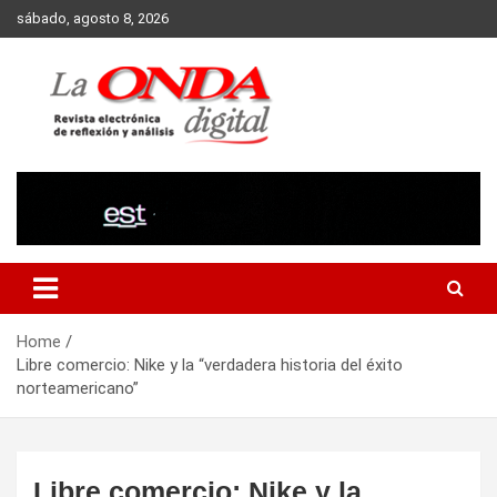
Skip
sábado, agosto 8, 2026
to
content
Revista electronica de reflexion y analisis
Home
Libre comercio: Nike y la “verdadera historia del éxito
norteamericano”
Libre comercio: Nike y la