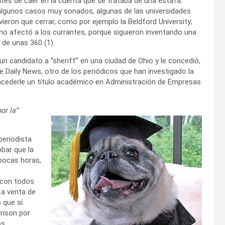
antes de caer en la cuenta que se trataba de una estafa.
lgunos casos muy sonados, algunas de las universidades
vieron que cerrar, como por ejemplo la Beldford University;
no afectó a los currantes, porque siguieron inventando una
 de unas 360 (1).
a un candidato a ”sheriff” en una ciudad de Ohio y le concedió,
 Daily News, otro de los periódicos que han investigado la
concederle un título académico en Administración de Empresas
or la”
 periodista
bar que la
 pocas horas,
 con todos
La venta de
 que sí.
rrison por
s,