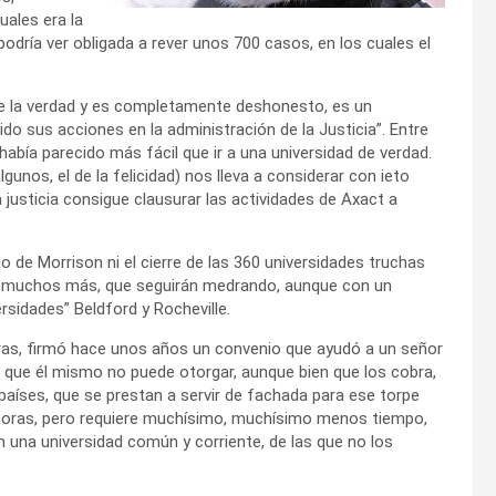
uales era la
e podría ver obligada a rever unos 700 casos, en los cuales el
 de la verdad y es completamente deshonesto, es un
o sus acciones en la administración de la Justicia”. Entre
abía parecido más fácil que ir a una universidad de verdad.
gunos, el de la felicidad) nos lleva a considerar con ieto
 justicia consigue clausurar las actividades de Axact a
io de Morrison ni el cierre de las 360 universidades truchas
s, muchos más, que seguirán medrando, aunque con un
sidades” Beldford y Rocheville.
eras, firmó hace unos años un convenio que ayudó a un señor
s que él mismo no puede otorgar, aunque bien que los cobra,
países, que se prestan a servir de fachada para ese torpe
2 horas, pero requiere muchísimo, muchísimo menos tiempo,
 una universidad común y corriente, de las que no los