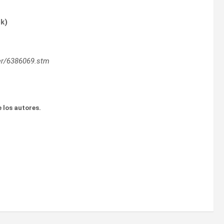
ok
)
er/6386069.stm
 los autores.