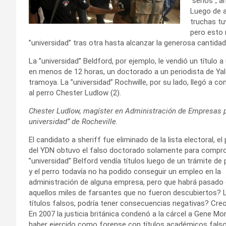
”serios”, 
Luego de a
truchas tu
pero esto 
”universidad” tras otra hasta alcanzar la generosa cantidad
La ”universidad” Beldford, por ejemplo, le vendió un título 
en menos de 12 horas, un doctorado a un periodista de Yale
tramoya. La ”universidad” Rochwille, por su lado, llegó a 
al perro Chester Ludlow (2).
Chester Ludlow, magíster en Administración de Empresas p
universidad” de Rocheville.
El candidato a sheriff fue eliminado de la lista electoral, el
del YDN obtuvo el falso doctorado solamente para compro
”universidad” Belford vendía títulos luego de un trámite de
y el perro todavía no ha podido conseguir un empleo en la
administración de alguna empresa, pero que habrá pasado
aquellos miles de farsantes que no fueron descubiertos? 
títulos falsos, podría tener consecuencias negativas? Creo
En 2007 la justicia británica condenó a la cárcel a Gene Mo
haber ejercido como forense con títulos académicos falso