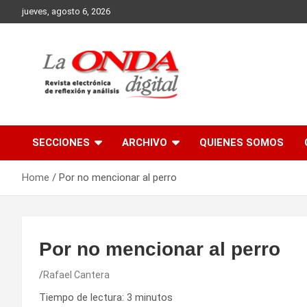
Skip
jueves, agosto 6, 2026
to
content
Revista electronica de reflexion y analisis
SECCIONES
ARCHIVO
QUIENES SOMOS
Home
Por no mencionar al perro
Por no mencionar al perro
Rafael Cantera
Tiempo de lectura:
3
minutos