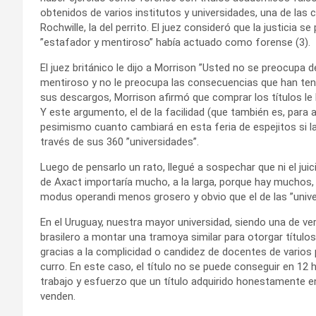
obtenidos de varios institutos y universidades, una de las c
Rochwille, la del perrito. El juez consideró que la justicia s
”estafador y mentiroso” había actuado como forense (3).
El juez británico le dijo a Morrison ”Usted no se preocupa
mentiroso y no le preocupa las consecuencias que han tenid
sus descargos, Morrison afirmó que comprar los títulos le h
Y este argumento, el de la facilidad (que también es, para al
pesimismo cuanto cambiará en esta feria de espejitos si la
través de sus 360 ”universidades”.
Luego de pensarlo un rato, llegué a sospechar que ni el juic
de Axact importaría mucho, a la larga, porque hay mucho
modus operandi menos grosero y obvio que el de las ”univer
En el Uruguay, nuestra mayor universidad, siendo una de v
brasilero a montar una tramoya similar para otorgar título
gracias a la complicidad o candidez de docentes de varios 
curro. En este caso, el título no se puede conseguir en 1
trabajo y esfuerzo que un título adquirido honestamente en
venden.