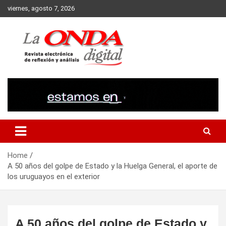
Skip
viernes, agosto 7, 2026
to
content
Revista electronica de reflexion y analisis
Home
A 50 años del golpe de Estado y la Huelga General, el aporte de
los uruguayos en el exterior
A 50 años del golpe de Estado y