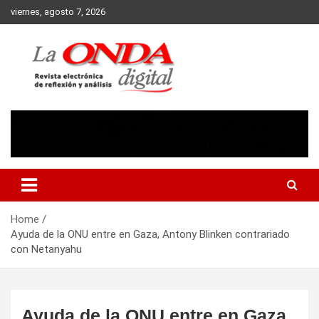
Skip
viernes, agosto 7, 2026
to
content
Revista electronica de reflexion y analisis
Home
Ayuda de la ONU entre en Gaza, Antony Blinken contrariado
con ​Netanyahu
Ayuda de la ONU entre en Gaza,