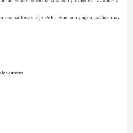
ue de hecho definió la situación prevalente, favorable al
 una sintonía», dijo Petit. «Fue una página política muy
 los autores.