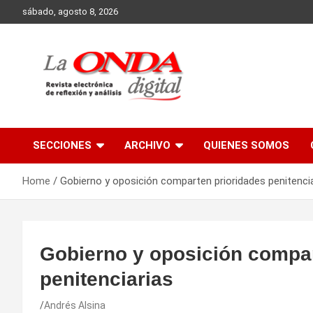
Skip
sábado, agosto 8, 2026
to
content
Revista electronica de reflexion y analisis
SECCIONES
ARCHIVO
QUIENES SOMOS
Home
Gobierno y oposición comparten prioridades penitenci
Gobierno y oposición compar
penitenciarias
Andrés Alsina