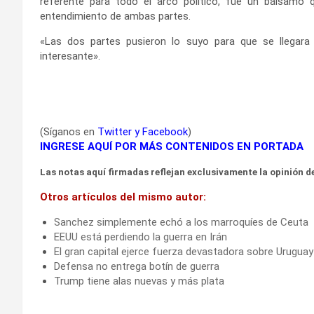
referente para todo el arco político, fue un bálsamo q
entendimiento de ambas partes.
«Las dos partes pusieron lo suyo para que se llegara a
interesante».
(Síganos en
Twitter
y
Facebook
)
INGRESE AQUÍ POR MÁS CONTENIDOS EN PORTADA
Las notas aquí firmadas reflejan exclusivamente la opinión de
Otros artículos del mismo autor:
Sanchez simplemente echó a los marroquíes de Ceuta
EEUU está perdiendo la guerra en Irán
El gran capital ejerce fuerza devastadora sobre Uruguay
Defensa no entrega botín de guerra
Trump tiene alas nuevas y más plata