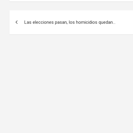
Navegación
Las elecciones pasan, los homicidios quedan…
de
entradas