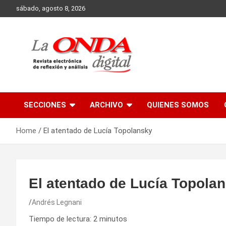
Skip
sábado, agosto 8, 2026
to
content
Revista electronica de reflexion y analisis
SECCIONES
ARCHIVO
QUIENES SOMOS
Home
El atentado de Lucía Topolansky
El atentado de Lucía Topola
Andrés Legnani
Tiempo de lectura:
2
minutos