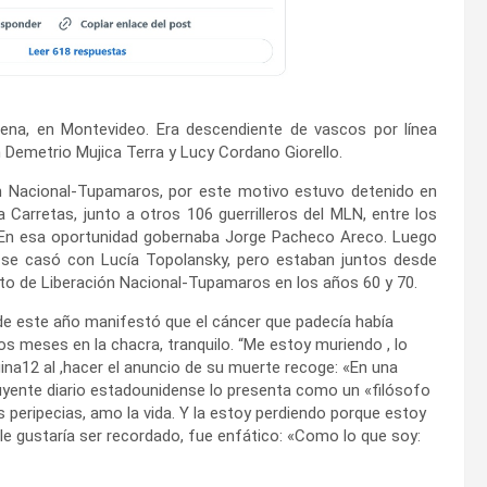
ena, en Montevideo. Era descendiente de vascos por línea
n Demetrio Mujica Terra y Lucy Cordano Giorello.
n Nacional-Tupamaros, por este motivo estuvo detenido en
 Carretas, junto a otros 106 guerrilleros del MLN, entre los
. En esa oportunidad gobernaba Jorge Pacheco Areco. Luego
se casó con Lucía Topolansky, pero estaban juntos desde
ento de Liberación Nacional-Tupamaros en los años 60 y 70.
e este año manifestó que el cáncer que padecía había
os meses en la chacra, tranquilo. “Me estoy muriendo , lo
ina12 al ,hacer el anuncio de su muerte recoge: «En una
luyente diario estadounidense lo presenta como un «filósofo
s peripecias, amo la vida. Y la estoy perdiendo porque estoy
le gustaría ser recordado, fue enfático: «Como lo que soy: