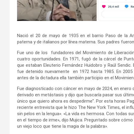
Nació el 20 de mayo de 1935 en el barrio Paso de la Ar
paterna y de italianos por línea materna. Sus padres fuero
Fue uno de los fundadores del Movimiento de Liberació
cuatro oportunidades. En 1971, fugó de la cárcel de Punta
que estaban Eleuterio Fernández Huidobro y Raúl Sendic
fue detenido nuevamente en 1972 hasta 1985. En 2005 
antes de la dictadura ella también participio en el Movimi
Fue diagnosticado con cáncer en mayo de 2024, en enero d
derivado en metástasis y dijo que buscaría pasar sus últim
único que quiero ahora es despedirme”. Por esta horas Pag
reciente entrevista que le hizo The New York Times, el inf
sin pelos en la lengua». «La vida es hermosa. Con todas su
en el tiempo de irme», dijo Mujica. Preguntado sobre cómo 
un viejo loco que tiene la magia de la palabra».