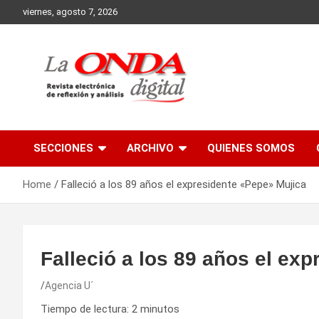
Skip
viernes, agosto 7, 2026
to
content
Revista electronica de reflexion y analisis
SECCIONES
ARCHIVO
QUIENES SOMOS
Home
Falleció a los 89 años el expresidente «Pepe» Mujica
Falleció a los 89 años el ex
Agencia U´
Tiempo de lectura:
2
minutos