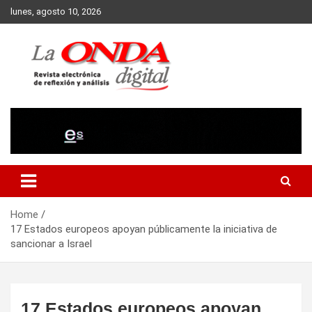
Skip
lunes, agosto 10, 2026
to
content
Revista electronica de reflexion y analisis
Home
17 Estados europeos apoyan públicamente la iniciativa de
sancionar a Israel
17 Estados europeos apoyan