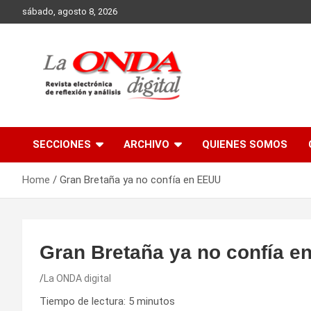
Skip
sábado, agosto 8, 2026
to
content
Revista electronica de reflexion y analisis
SECCIONES
ARCHIVO
QUIENES SOMOS
Home
Gran Bretaña ya no confía en EEUU
Gran Bretaña ya no confía 
La ONDA digital
Tiempo de lectura:
5
minutos