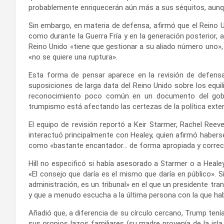
probablemente enriquecerán aún más a sus séquitos, aunq
Sin embargo, en materia de defensa, afirmó que el Reino 
como durante la Guerra Fría y en la generación posterior,
Reino Unido «tiene que gestionar a su aliado número uno»
«no se quiere una ruptura».
Esta forma de pensar aparece en la revisión de defensa
suposiciones de larga data del Reino Unido sobre los equil
reconocimiento poco común en un documento del gobie
trumpismo está afectando las certezas de la política exter
El equipo de revisión reportó a Keir Starmer, Rachel Reeve
interactuó principalmente con Healey, quien afirmó haberse
como «bastante encantador… de forma apropiada y correct
Hill no especificó si había asesorado a Starmer o a Heal
«El consejo que daría es el mismo que daría en público».
administración, es un tribunal» en el que un presidente tra
y que a menudo escucha a la última persona con la que hab
Añadió que, a diferencia de su círculo cercano, Trump tenía
sus propios lazos familiares (su madre provenía de la isl