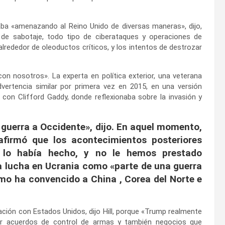
ba «amenazando al Reino Unido de diversas maneras», dijo,
 de sabotaje, todo tipo de ciberataques y operaciones de
lrededor de oleoductos críticos, y los intentos de destrozar
con nosotros». La experta en política exterior, una veterana
ertencia similar por primera vez en 2015, en una versión
o con Clifford Gaddy, donde reflexionaba sobre la invasión y
a guerra a Occidente», dijo. En aquel momento,
 afirmó que los acontecimientos posteriores
 lo había hecho, y no le hemos prestado
 la lucha en Ucrania como «parte de una guerra
omo ha convencido a China , Corea del Norte e
lación con Estados Unidos, dijo Hill, porque «Trump realmente
cer acuerdos de control de armas y también negocios que