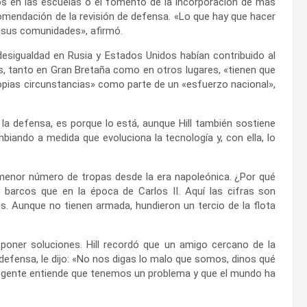
os en las escuelas o el fomento de la incorporación de más
omendación de la revisión de defensa. «Lo que hay que hacer
a sus comunidades», afirmó.
 desigualdad en Rusia y Estados Unidos habían contribuido al
s, tanto en Gran Bretaña como en otros lugares, «tienen que
opias circunstancias» como parte de un «esfuerzo nacional»,
la defensa, es porque lo está, aunque Hill también sostiene
biando a medida que evoluciona la tecnología y, con ella, lo
el menor número de tropas desde la era napoleónica. ¿Por qué
barcos que en la época de Carlos II. Aquí las cifras son
s. Aunque no tienen armada, hundieron un tercio de la flota
roponer soluciones. Hill recordó que un amigo cercano de la
a defensa, le dijo: «No nos digas lo malo que somos, dinos qué
gente entiende que tenemos un problema y que el mundo ha