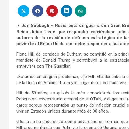
/ Dan Sabbagh – Rusia está en guerra con Gran Bret
Reino Unido tiene que responder volviéndose más 
autores de la revisión de defensa estratégica de las
advierte al Reino Unido que debe responder a las am
Fiona Hill, del condado de Durham, se convirtió en la prin
mandato de Donald Trump y contribuyó a la estrategia 
entrevista con The Guardian.
«Estamos en un gran problema», dijo Hill,. Ella describe la 
de la Rusia de Vladimir Putin y «el lugar duro» del cada v
Hill, de 59 años, es quizás la más conocida de los revi
Robertson, exsecretario general de la OTAN, y el general r
cargo porque representaba un punto de inflexión crucial e
vivir en Estados Unidos durante más de 30 años.
«Rusia se ha endurecido como adversario en formas que 
Hill, argumentando que Putin vio la guerra de Ucrania com