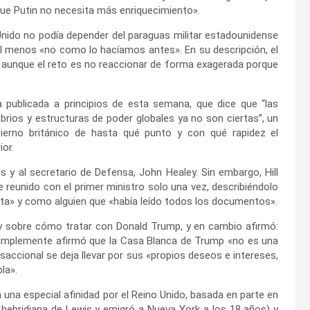
ue Putin no necesita más enriquecimiento».
Unido no podía depender del paraguas militar estadounidense
 al menos «no como lo hacíamos antes». En su descripción, el
, aunque el reto es no reaccionar de forma exagerada porque
 publicada a principios de esta semana, que dice que “las
ibrios y estructuras de poder globales ya no son ciertas”, un
rno británico de hasta qué punto y con qué rapidez el
ior.
s y al secretario de Defensa, John Healey. Sin embargo, Hill
 reunido con el primer ministro solo una vez, describiéndolo
a» y como alguien que «había leído todos los documentos».
ey sobre cómo tratar con Donald Trump, y en cambio afirmó:
 Simplemente afirmó que la Casa Blanca de Trump «no es una
nsaccional se deja llevar por sus «propios deseos e intereses,
la».
 una especial afinidad por el Reino Unido, basada en parte en
a hebridiana de Lewis y emigró a Nueva York a los 18 años) y