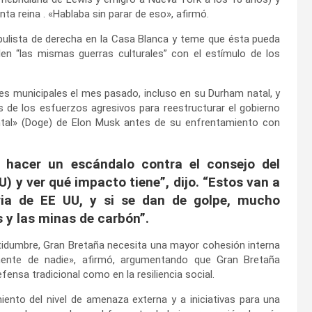
unta reina . «Hablaba sin parar de eso», afirmó.
populista de derecha en la Casa Blanca y teme que ésta pueda
len “las mismas guerras culturales” con el estímulo de los
s municipales el mes pasado, incluso en su Durham natal, y
nos de los esfuerzos agresivos para reestructurar el gobierno
ntal» (Doge) de Elon Musk antes de su enfrentamiento con
 hacer un escándalo contra el consejo del
U) y ver qué impacto tiene”, dijo. “Estos van a
ria de EE UU, y si se dan de golpe, mucho
 y las minas de carbón”.
rtidumbre, Gran Bretaña necesita una mayor cohesión interna
ente de nadie», afirmó, argumentando que Gran Bretaña
ensa tradicional como en la resiliencia social.
iento del nivel de amenaza externa y a iniciativas para una