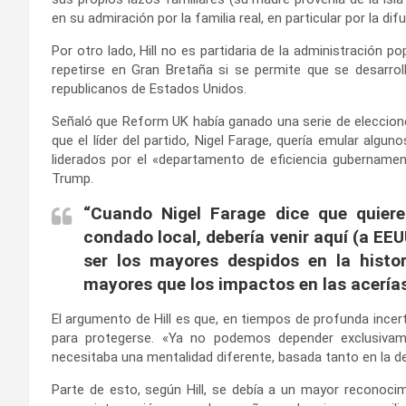
en su admiración por la familia real, en particular por la dif
Por otro lado, Hill no es partidaria de la administración 
repetirse en Gran Bretaña si se permite que se desarrol
republicanos de Estados Unidos.
Señaló que Reform UK había ganado una serie de eleccione
que el líder del partido, Nigel Farage, quería emular algu
liderados por el «departamento de eficiencia gubername
Trump.
“Cuando Nigel Farage dice que quiere
condado local, debería venir aquí (a EEU
ser los mayores despidos en la histo
mayores que los impactos en las acerías
El argumento de Hill es que, en tiempos de profunda ince
para protegerse. «Ya no podemos depender exclusivam
necesitaba una mentalidad diferente, basada tanto en la def
Parte de esto, según Hill, se debía a un mayor reconocim