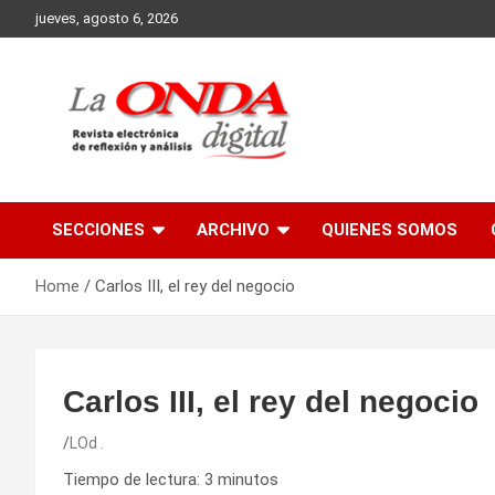
Skip
jueves, agosto 6, 2026
to
content
Revista electronica de reflexion y analisis
SECCIONES
ARCHIVO
QUIENES SOMOS
Home
Carlos III, el rey del negocio
Carlos III, el rey del negocio
LOd .
Tiempo de lectura:
3
minutos