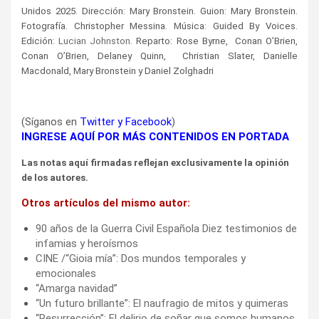
Unidos 2025. Dirección: Mary Bronstein. Guion: Mary Bronstein.
Fotografía. Christopher Messina. Música:
Guided By Voices.
Edición
:
Lucian Johnston
. Reparto:
Rose Byrne, Conan O’Brien,
Conan O’Brien, Delaney Quinn, Christian Slater, Danielle
Macdonald, Mary Bronstein y
Daniel Zolghadri
(Síganos en
Twitter
y
Facebook
)
INGRESE AQUÍ POR MÁS CONTENIDOS EN PORTADA
Las notas aquí firmadas reflejan exclusivamente la opinión
de los autores.
Otros artículos del mismo autor:
90 años de la Guerra Civil Española Diez testimonios de
infamias y heroísmos
CINE /“Gioia mía”: Dos mundos temporales y
emocionales
“Amarga navidad”
“Un futuro brillante”: El naufragio de mitos y quimeras
“Resurrección”: El delirio de soñar que somos humanos