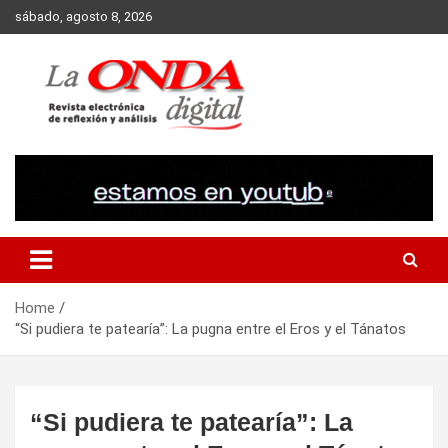
Skip
sábado, agosto 8, 2026
to
content
Revista electronica de reflexion y analisis
Home
“Si pudiera te patearía”: La pugna entre el Eros y el Tánatos
“Si pudiera te patearía”: La